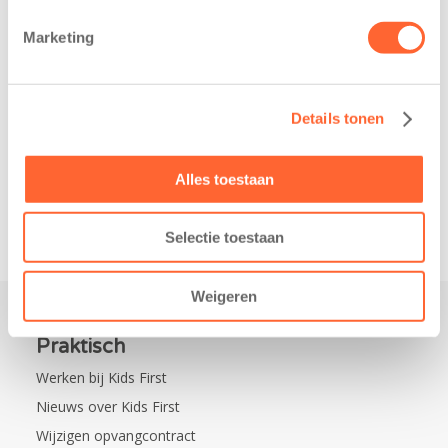
belangrijke stap
donderdag alvast
gezet voor de
voor de Kids First
Marketing
realisatie van een
Mini 4 Mijl. Zij
nieuw
kregen een…
kindcentrum in
Details tonen
de wijk Wiarda in
Leeuwarden Zuid.
Na…
Alles toestaan
Selectie toestaan
Weigeren
Praktisch
Werken bij Kids First
Nieuws over Kids First
Wijzigen opvangcontract