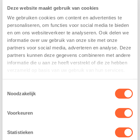
Deze website maakt gebruik van cookies
We gebruiken cookies om content en advertenties te
personaliseren, om functies voor social media te bieden
en om ons websiteverkeer te analyseren. Ook delen we
informatie over uw gebruik van onze site met onze
Kinderen BSO
Kids First
partners voor social media, adverteren en analyse. Deze
De
tekent
partners kunnen deze gegevens combineren met andere
Westerburcht
koopcontract
informatie die u aan ze heeft verstrekt of die ze hebben
trainen alvast
voor nieuw
verzameld op basis van uw gebruik van hun services.
voor Kids First
kindcentrum in
Mini 4 Mijl
wijk Wiarda in
Toestemmingsselectie
Leeuwarden
7 augustus 2026
Noodzakelijk
11 juni 2026
Eelde, 6 augustus
Leeuwarden –
2026 – Kinderen
Voorkeuren
Kids First
van BSO De
Kinderopvang
Westerburcht in
Statistieken
heeft een
Eelde trainden