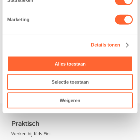
belangrijke stap
Noord-Nederland
gezet voor de
staan dit jaar
realisatie van een
extra in de
Marketing
nieuw
spotlight. Kids
kindcentrum in
First
de wijk Wiarda in
Kinderopvang is
Details tonen
Leeuwarden Zuid.
namelijk de
Na…
nieuwe
naamsponsor
Alles toestaan
van…
Selectie toestaan
Weigeren
Praktisch
Werken bij Kids First