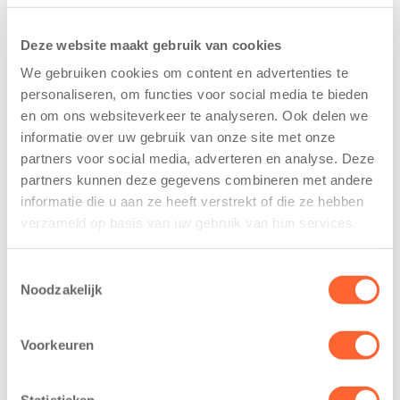
Deze website maakt gebruik van cookies
We gebruiken cookies om content en advertenties te
personaliseren, om functies voor social media te bieden
en om ons websiteverkeer te analyseren. Ook delen we
Kids First
Kids First
informatie over uw gebruik van onze site met onze
tekent
nieuwe
partners voor social media, adverteren en analyse. Deze
koopcontract
naamsponsor
partners kunnen deze gegevens combineren met andere
voor nieuw
van de Mini 4
informatie die u aan ze heeft verstrekt of die ze hebben
kindcentrum in
Mijl tijdens de
verzameld op basis van uw gebruik van hun services.
wijk Wiarda in
Menzis 4 Mijl
Leeuwarden
van Groningen
Toestemmingsselectie
11 juni 2026
13 mei 2026
Noodzakelijk
Leeuwarden –
De jongste
Kids First
deelnemers van
Voorkeuren
Kinderopvang
het grootste
heeft een
loopfeest van
Statistieken