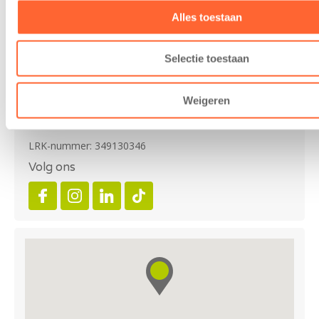
Alles toestaan
Contact
Selectie toestaan
Kalverdijkje 77-d
8924 JJ Leeuwarden (Ljouwert)
Weigeren
Tel: 0885364684
PO.Bernestate@kidsfirst.nl
LRK-nummer: 349130346
Volg ons