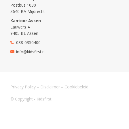
Postbus 1030
3640 BA Mijdrecht
Kantoor Assen
Lauwers 4
9405 BL Assen
088-0350400
info@kidsfirst.nl
Privacy Policy
–
Disclaimer
–
Cookiebeleid
© Copyright - Kidsfirst