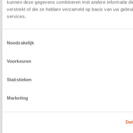
kunnen deze gegevens combineren met andere informatie die
verstrekt of die ze hebben verzameld op basis van uw gebru
services.
Toestemmingsselectie
Noodzakelijk
(Omdat onze peuteropvang geïntegreerd is in het
kinderdagverblijf, hebben wij tussen de activiteit en
Voorkeuren
het uitzwaaimoment nog een groente/cracker
moment!)
Statistieken
Marketing
Inschrijven
Rondleiding aanvragen
Det
Bereken kosten