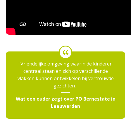
Vriendelijke omgeving waarin de kinderen
centraal staan en zich op verschillende
vlakken kunnen ontwikkelen bij vertrouwde
gezichten.
Wat een ouder zegt over PO Bernestate in
Leeuwarden