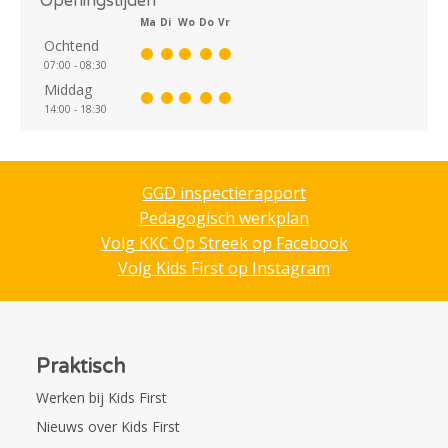
Openingstijden
Ma
Di
Wo
Do
Vr
Ochtend
07:00 - 08:30
Middag
14:00 - 18:30
GGD inspectierapport
Pedagogisch werkplan
Volg KKC Op Streek op Facebook
Volg Kids First op Instagram
Praktisch
Werken bij Kids First
Nieuws over Kids First