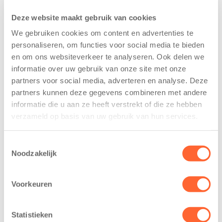
opgevangen in huiselijke sfeer, zodat ze zich snel bij
Deze website maakt gebruik van cookies
ons thuis voelen en met veel plezier naar de BSO
We gebruiken cookies om content en advertenties te
gaan. In schoolvakanties en op margedagen zorgen
personaliseren, om functies voor social media te bieden
wij voor leuke extra activiteiten en speciale uitjes
en om ons websiteverkeer te analyseren. Ook delen we
zodat niemand zich hoeft te vervelen!
informatie over uw gebruik van onze site met onze
Ons team bestaat uit enthousiaste en ervaren
partners voor social media, adverteren en analyse. Deze
pedagogische professionals die ervoor zorgen dat elk
partners kunnen deze gegevens combineren met andere
kind zich thuis voelt. Als kinderen groter worden en
informatie die u aan ze heeft verstrekt of die ze hebben
naar de basisschool gaan, veranderen hun behoeftes
verzameld op basis van uw gebruik van hun services.
mee. Ze spelen samen, sluiten vriendschappen en
leren grenzen kennen. Zeker oudere kinderen willen
Toestemmingsselectie
vanuit zichzelf de wereld verkennen en leren van
Noodzakelijk
nieuwe ervaringen. Onze medewerkers spelen daar
uitstekend op in.
Voorkeuren
Statistieken