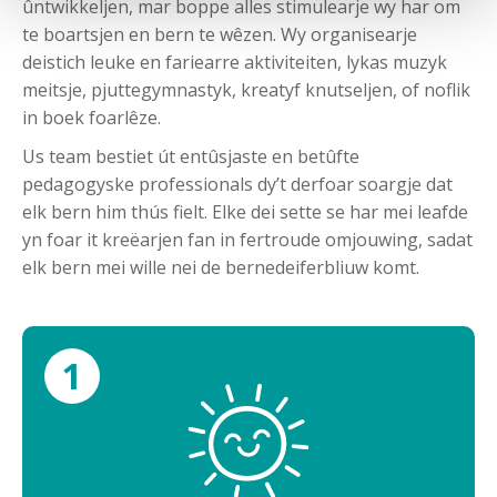
ûntwikkeljen, mar boppe alles stimulearje wy har om
te boartsjen en bern te wêzen. Wy organisearje
deistich leuke en fariearre aktiviteiten, lykas muzyk
meitsje, pjuttegymnastyk, kreatyf knutseljen, of noflik
in boek foarlêze.
Us team bestiet út entûsjaste en betûfte
pedagogyske professionals dy’t derfoar soargje dat
elk bern him thús fielt. Elke dei sette se har mei leafde
yn foar it kreëarjen fan in fertroude omjouwing, sadat
elk bern mei wille nei de bernedeiferbliuw komt.