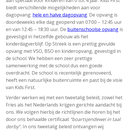
aan speciaal voor kinderen van 0 tot 4 jaar. Kids First
biedt verschillende mogelijkheden aan voor
dagopvang:
hele en halve dagopvang
. De opvang is
doordeweeks elke dag geopend van 07:00 – 12:45 uur
en van 12:45 – 18:30 uur. De
buitenschoolse opvang
is
gevestigd in hetzelfde gebouw als het
kinderdagverblijf. Op Streek is een prettig gevulde
opvang met VSO, BSO en kinderopvang, gevestigd in
de school. We hebben een zeer prettige
samenwerking met de school dus een goede
overdracht. De school is recentelijk gerenoveerd,
heeft een natuurlijke buitenruimte en past bij de visie
van Kids First.
Verder werken wij met een tweetalig beleid, zowel het
Fries als het Nederlands krijgen gerichte aandacht bij
ons. We volgen hierbij de richtlijnen die horen bij het
door ons behaalde certificaat
“boartsjendewei in taal
derby”.
In ons tweetalig beleid ontvangen wij