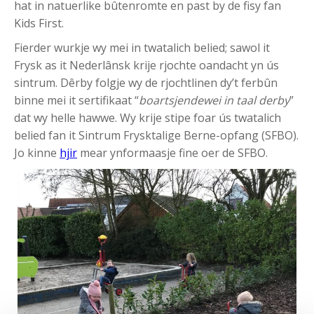
hat in natuerlike bûtenromte en past by de fisy fan
Kids First.
Fierder wurkje wy mei in twatalich belied; sawol it
Frysk as it Nederlânsk krije rjochte oandacht yn ús
sintrum. Dêrby folgje wy de rjochtlinen dy’t ferbûn
binne mei it sertifikaat “
boartsjendewei in taal derby
”
dat wy helle hawwe. Wy krije stipe foar ús twatalich
belied fan it Sintrum Frysktalige Berne-opfang (SFBO).
Jo kinne
hjir
mear ynformaasje fine oer de SFBO.