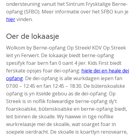
ondersteuning vanuit het Sintrum Frysktalige Berne-
opfang (SFBO). Meer informatie over het SFBO kun je
hier
vinden.
Oer de lokaasje
Wolkom by Berne-opfang Op Streek! KDV Op Streek
leit yn Ferwert. De lokaasje biedt berne-opfang
spesifyk foar bern fan 0 oant 4 jier. Kids First biedt
ferskate opsjes foar dei-opfang:
hiele dei en heale dei
opfang
. De dei-opfang is alle wurkdagen iepen fan
07:00 – 12:45 en fan 12:45 – 18:30. De bûtenskoalske
opfang is yn itselde gebou as de dei-opfang.
Op
Streek is in noflik folweardige berne-opfang dy’t
foarskoalske, bûtenskoalske en berne-opfang biedt,
leit binnen de skoalle. Wy hawwe in tige noflike
wurkrelaasje mei de skoalle, wat soarget foar in
soepele oerdracht. De skoalle is koartlyn renovearre,