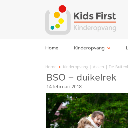
Home
Kinderopvang
L
Home
Kinderopvang | Assen | De Buiten
BSO – duikelrek
14 februari 2018