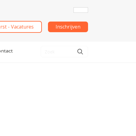
irst - Vacatures
Inschrijven
ntact