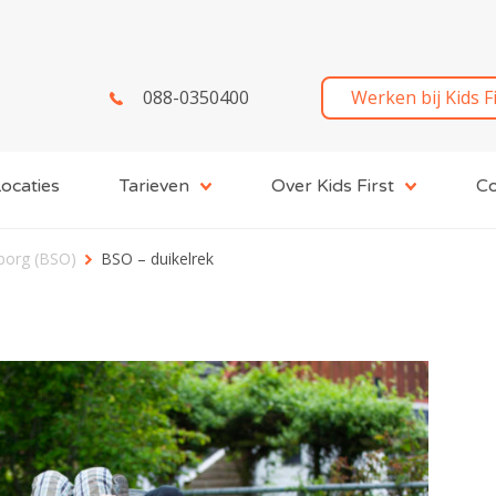
088-0350400
Werken bij Kids F
ocaties
Tarieven
Over Kids First
Co
borg (BSO)
BSO – duikelrek