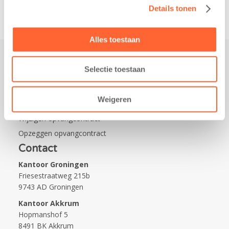
Details tonen
Alles toestaan
Selectie toestaan
Praktisch
Werken bij Kids First
Weigeren
Nieuws over Kids First
Wijzigen opvangcontract
Opzeggen opvangcontract
Contact
Kantoor Groningen
Friesestraatweg 215b
9743 AD Groningen
Kantoor Akkrum
Hopmanshof 5
8491 BK Akkrum