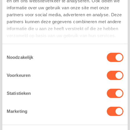
en om ons websiteverkeer te analyseren. Ook delen we
trainen alvast
voor nieuw
informatie over uw gebruik van onze site met onze
voor Kids First
kindcentrum in
partners voor social media, adverteren en analyse. Deze
Mini 4 Mijl
wijk Wiarda in
partners kunnen deze gegevens combineren met andere
Leeuwarden
7 augustus 2026
informatie die u aan ze heeft verstrekt of die ze hebben
11 juni 2026
verzameld op basis van uw gebruik van hun services.
Eelde, 6 augustus
Leeuwarden –
2026 – Kinderen
Kids First
van BSO De
Toestemmingsselectie
Kinderopvang
Noodzakelijk
Westerburcht in
heeft een
Eelde trainden
belangrijke stap
donderdag alvast
Voorkeuren
gezet voor de
voor de Kids First
realisatie van een
Mini 4 Mijl. Zij
nieuw
Statistieken
kregen een…
kindcentrum in
de wijk Wiarda in
Marketing
Leeuwarden Zuid.
Na…