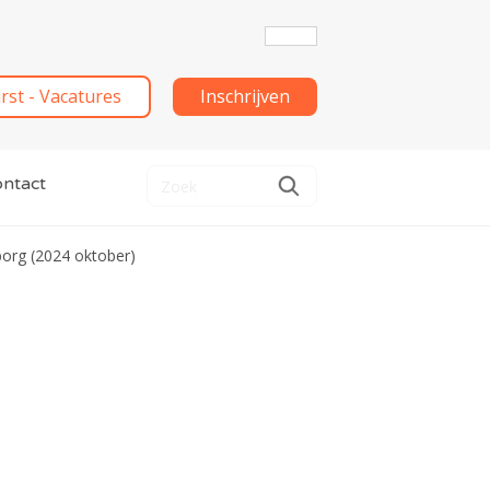
irst - Vacatures
Inschrijven
ntact
org (2024 oktober)