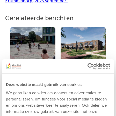
Krummelbörg (2025 september)
Gerelateerde berichten
Kinderen BSO
Kids First
De
tekent
Deze website maakt gebruik van cookies
Westerburcht
koopcontract
We gebruiken cookies om content en advertenties te
trainen alvast
voor nieuw
personaliseren, om functies voor social media te bieden
voor Kids First
kindcentrum in
en om ons websiteverkeer te analyseren. Ook delen we
Mini 4 Mijl
wijk Wiarda in
informatie over uw gebruik van onze site met onze
Leeuwarden