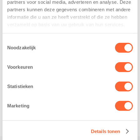
7 augustus 2026
partners voor social media, adverteren en analyse. Deze
11 juni 2026
partners kunnen deze gegevens combineren met andere
Eelde, 6 augustus
informatie die u aan ze heeft verstrekt of die ze hebben
Leeuwarden –
2026 – Kinderen
verzameld op basis van uw gebruik van hun services.
Kids First
van BSO De
Kinderopvang
Westerburcht in
heeft een
Toestemmingsselectie
Eelde trainden
Noodzakelijk
belangrijke stap
donderdag alvast
gezet voor de
voor de Kids First
realisatie van een
Mini 4 Mijl. Zij
Voorkeuren
nieuw
kregen een…
kindcentrum in
Statistieken
de wijk Wiarda in
Leeuwarden Zuid.
Na…
Marketing
Details tonen