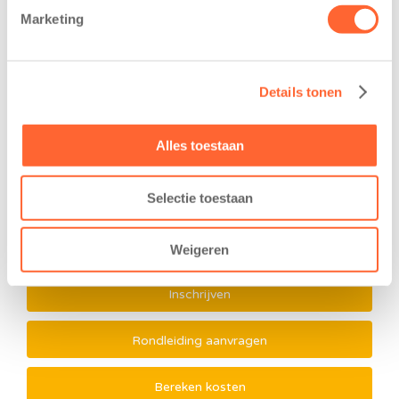
We zorgen dat kinderen veilig bij ons op de
Marketing
opvang komen. Dat betekent dat we kinderen
ophalen van school óf dat we ze direct opvangen
wanneer de BSO in hetzelfde gebouw is
gevestigd.
Details tonen
Alles toestaan
Selectie toestaan
Weigeren
Inschrijven
Rondleiding aanvragen
Bereken kosten