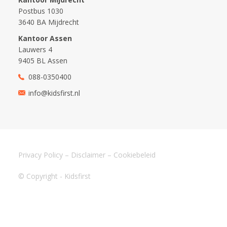
Postbus 1030
3640 BA Mijdrecht
Kantoor Assen
Lauwers 4
9405 BL Assen
088-0350400
info@kidsfirst.nl
Privacy Policy
–
Disclaimer
–
Cookiebeleid
© Copyright - Kidsfirst