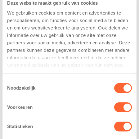
naar de basisschool gaan, veranderen hun behoeftes
Deze website maakt gebruik van cookies
mee. Ze spelen samen, sluiten vriendschappen en
We gebruiken cookies om content en advertenties te
leren grenzen kennen. Zeker oudere kinderen willen
personaliseren, om functies voor social media te bieden
vanuit zichzelf de wereld verkennen en leren van
en om ons websiteverkeer te analyseren. Ook delen we
nieuwe ervaringen. Onze medewerkers spelen daar
informatie over uw gebruik van onze site met onze
uitstekend op in.
partners voor social media, adverteren en analyse. Deze
partners kunnen deze gegevens combineren met andere
informatie die u aan ze heeft verstrekt of die ze hebben
verzameld op basis van uw gebruik van hun services.
Toestemmingsselectie
Noodzakelijk
Voorkeuren
Statistieken
Goedemiddag!