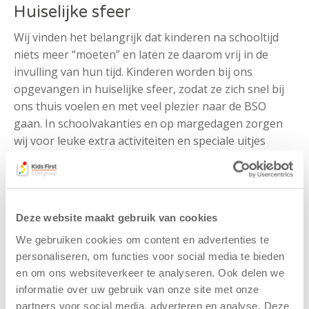
Huiselijke sfeer
Wij vinden het belangrijk dat kinderen na schooltijd
niets meer “moeten” en laten ze daarom vrij in de
invulling van hun tijd. Kinderen worden bij ons
opgevangen in huiselijke sfeer, zodat ze zich snel bij
ons thuis voelen en met veel plezier naar de BSO
gaan. In schoolvakanties en op margedagen zorgen
wij voor leuke extra activiteiten en speciale uitjes
zodat niemand zich hoeft te vervelen! Direct naast
onze locatie zit een buitenzwembad waar wij ook
gebruik van mogen maken van april tot september:
een feest voor de kinderen! Hierbij werken we met
Deze website maakt gebruik van cookies
een zwemprotocol.
We gebruiken cookies om content en advertenties te
Ons team bestaat uit enthousiaste en ervaren
personaliseren, om functies voor social media te bieden
pedagogische professionals die ervoor zorgen dat elk
en om ons websiteverkeer te analyseren. Ook delen we
kind zich thuis voelt. Als kinderen groter worden en
informatie over uw gebruik van onze site met onze
naar de basisschool gaan, veranderen hun behoeftes
partners voor social media, adverteren en analyse. Deze