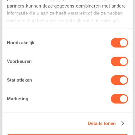
mee. Ze spelen samen, sluiten vriendschappen en
partners kunnen deze gegevens combineren met andere
leren grenzen kennen. Zeker oudere kinderen willen
informatie die u aan ze heeft verstrekt of die ze hebben
vanuit zichzelf de wereld verkennen en leren van
verzameld op basis van uw gebruik van hun services.
nieuwe ervaringen. Onze medewerkers spelen daar
uitstekend op in.
Toestemmingsselectie
Noodzakelijk
Voorkeuren
Statistieken
Marketing
Goedemiddag!
Details tonen
We zorgen dat kinderen veilig bij ons op de