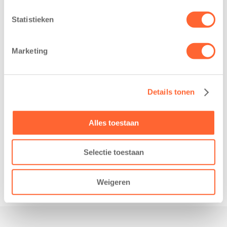
Kids First
deelnemers van
Kinderopvang
het grootste
Statistieken
heeft een
loopfeest van
belangrijke stap
Noord-Nederland
Marketing
gezet voor de
staan dit jaar
realisatie van een
extra in de
nieuw
spotlight. Kids
kindcentrum in
First
Details tonen
de wijk Wiarda in
Kinderopvang is
Leeuwarden Zuid.
namelijk de
Alles toestaan
Na…
nieuwe
naamsponsor
Selectie toestaan
van…
Weigeren