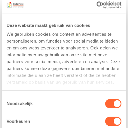
Deze website maakt gebruik van cookies
We gebruiken cookies om content en advertenties te
personaliseren, om functies voor social media te bieden
en om ons websiteverkeer te analyseren. Ook delen we
informatie over uw gebruik van onze site met onze
partners voor social media, adverteren en analyse. Deze
Kids First
Kids First
partners kunnen deze gegevens combineren met andere
tekent
nieuwe
informatie die u aan ze heeft verstrekt of die ze hebben
koopcontract
naamsponsor
verzameld op basis van uw gebruik van hun services.
voor nieuw
van de Mini 4
kindcentrum in
Mijl tijdens de
wijk Wiarda in
Menzis 4 Mijl
Toestemmingsselectie
Leeuwarden
van Groningen
Noodzakelijk
11 juni 2026
13 mei 2026
Voorkeuren
Leeuwarden –
De jongste