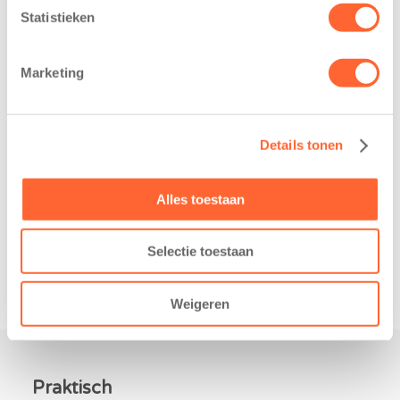
heeft een
loopfeest van
Statistieken
belangrijke stap
Noord-Nederland
gezet voor de
staan dit jaar
Marketing
realisatie van een
extra in de
nieuw
spotlight. Kids
kindcentrum in
First
Details tonen
de wijk Wiarda in
Kinderopvang is
Leeuwarden Zuid.
namelijk de
Na…
nieuwe
Alles toestaan
naamsponsor
van…
Selectie toestaan
Weigeren
Praktisch