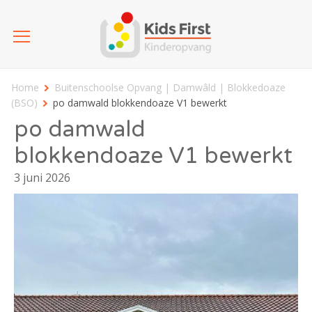
Home
Buitenschoolse Opvang | Damwâld | Blokkedoaze
(BSO)
po damwald blokkendoaze V1 bewerkt
po damwald
blokkendoaze V1 bewerkt
3 juni 2026