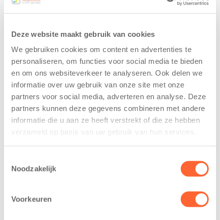
Deze website maakt gebruik van cookies
We gebruiken cookies om content en advertenties te
personaliseren, om functies voor social media te bieden
en om ons websiteverkeer te analyseren. Ook delen we
informatie over uw gebruik van onze site met onze
Kids First
Kids First
partners voor social media, adverteren en analyse. Deze
tekent
nieuwe
partners kunnen deze gegevens combineren met andere
koopcontract
naamsponsor
informatie die u aan ze heeft verstrekt of die ze hebben
voor nieuw
van de Mini 4
verzameld op basis van uw gebruik van hun services.
kindcentrum in
Mijl tijdens de
wijk Wiarda in
Menzis 4 Mijl
Leeuwarden
van Groningen
Toestemmingsselectie
Noodzakelijk
11 juni 2026
13 mei 2026
Leeuwarden –
De jongste
Voorkeuren
Kids First
deelnemers van
Kinderopvang
het grootste