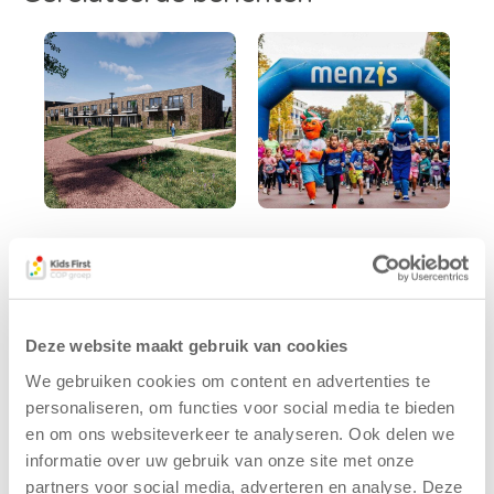
Kids First
Kids First
tekent
nieuwe
koopcontract
naamsponsor
voor nieuw
van de Mini 4
Deze website maakt gebruik van cookies
kindcentrum in
Mijl tijdens de
wijk Wiarda in
Menzis 4 Mijl
We gebruiken cookies om content en advertenties te
Leeuwarden
van Groningen
personaliseren, om functies voor social media te bieden
en om ons websiteverkeer te analyseren. Ook delen we
11 juni 2026
13 mei 2026
informatie over uw gebruik van onze site met onze
Leeuwarden –
De jongste
partners voor social media, adverteren en analyse. Deze