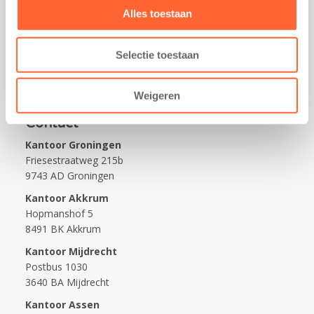
Alles toestaan
Praktisch
Werken bij Kids First
Selectie toestaan
Nieuws over Kids First
Wijzigen opvangcontract
Weigeren
Opzeggen opvangcontract
Contact
Kantoor Groningen
Friesestraatweg 215b
9743 AD Groningen
Kantoor Akkrum
Hopmanshof 5
8491 BK Akkrum
Kantoor Mijdrecht
Postbus 1030
3640 BA Mijdrecht
Kantoor Assen