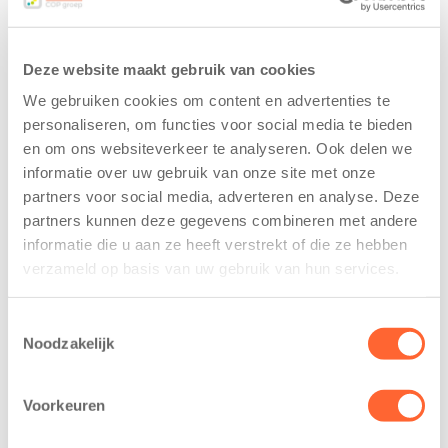
Deze website maakt gebruik van cookies
We gebruiken cookies om content en advertenties te
personaliseren, om functies voor social media te bieden
en om ons websiteverkeer te analyseren. Ook delen we
informatie over uw gebruik van onze site met onze
Kids First
Kids First
partners voor social media, adverteren en analyse. Deze
tekent
nieuwe
partners kunnen deze gegevens combineren met andere
koopcontract
naamsponsor
informatie die u aan ze heeft verstrekt of die ze hebben
voor nieuw
van de Mini 4
verzameld op basis van uw gebruik van hun services.
kindcentrum in
Mijl tijdens de
wijk Wiarda in
Menzis 4 Mijl
Leeuwarden
van Groningen
Toestemmingsselectie
Noodzakelijk
11 juni 2026
13 mei 2026
Leeuwarden –
De jongste
Voorkeuren
Kids First
deelnemers van
Kinderopvang
het grootste