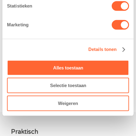
heeft een
loopfeest van
Statistieken
belangrijke stap
Noord-Nederland
gezet voor de
staan dit jaar
Marketing
realisatie van een
extra in de
nieuw
spotlight. Kids
kindcentrum in
First
Details tonen
de wijk Wiarda in
Kinderopvang is
Leeuwarden Zuid.
namelijk de
Na…
nieuwe
Alles toestaan
naamsponsor
van…
Selectie toestaan
Weigeren
Praktisch