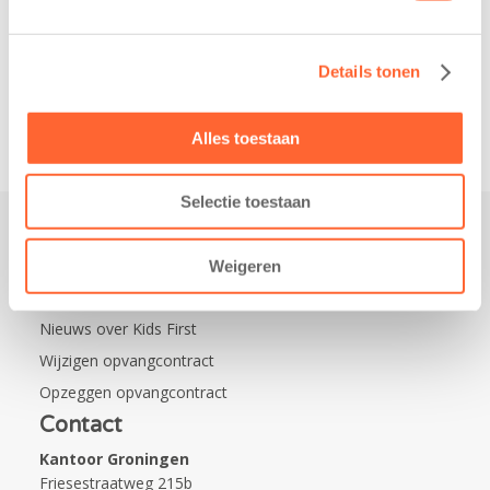
de wijk Wiarda in
Leeuwarden Zuid.
Details tonen
Na…
Alles toestaan
Selectie toestaan
Praktisch
Weigeren
Werken bij Kids First
Nieuws over Kids First
Wijzigen opvangcontract
Opzeggen opvangcontract
Contact
Kantoor Groningen
Friesestraatweg 215b