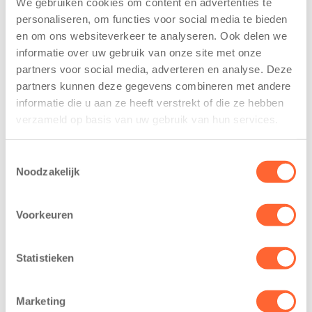
We gebruiken cookies om content en advertenties te
personaliseren, om functies voor social media te bieden
Kinderen BSO
Kids First
en om ons websiteverkeer te analyseren. Ook delen we
De
tekent
informatie over uw gebruik van onze site met onze
Westerburcht
koopcontract
partners voor social media, adverteren en analyse. Deze
trainen alvast
voor nieuw
partners kunnen deze gegevens combineren met andere
voor Kids First
kindcentrum in
informatie die u aan ze heeft verstrekt of die ze hebben
Mini 4 Mijl
wijk Wiarda in
verzameld op basis van uw gebruik van hun services.
Leeuwarden
7 augustus 2026
11 juni 2026
Eelde, 6 augustus
Toestemmingsselectie
Leeuwarden –
Noodzakelijk
2026 – Kinderen
Kids First
van BSO De
Kinderopvang
Westerburcht in
Voorkeuren
heeft een
Eelde trainden
belangrijke stap
donderdag alvast
gezet voor de
Statistieken
voor de Kids First
realisatie van een
Mini 4 Mijl. Zij
nieuw
kregen een…
Marketing
kindcentrum in