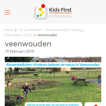
Home
De Luchtballon | Buitenschoolse Opvang |
Feanwâlden (BSO)
veenwouden
veenwouden
19 februari 2019