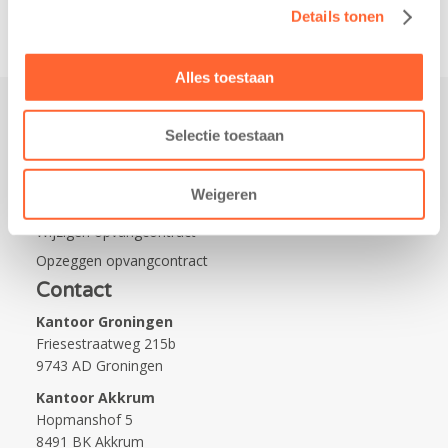
Details tonen
Alles toestaan
Selectie toestaan
Praktisch
Werken bij Kids First
Weigeren
Nieuws over Kids First
Wijzigen opvangcontract
Opzeggen opvangcontract
Contact
Kantoor Groningen
Friesestraatweg 215b
9743 AD Groningen
Kantoor Akkrum
Hopmanshof 5
8491 BK Akkrum