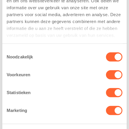
en om ons websiteverkeer te analyseren. Ook delen we
trainen alvast
voor nieuw
informatie over uw gebruik van onze site met onze
voor Kids First
kindcentrum in
partners voor social media, adverteren en analyse. Deze
Mini 4 Mijl
wijk Wiarda in
partners kunnen deze gegevens combineren met andere
Leeuwarden
7 augustus 2026
informatie die u aan ze heeft verstrekt of die ze hebben
11 juni 2026
verzameld op basis van uw gebruik van hun services.
Eelde, 6 augustus
Leeuwarden –
2026 – Kinderen
Kids First
van BSO De
Toestemmingsselectie
Kinderopvang
Noodzakelijk
Westerburcht in
heeft een
Eelde trainden
belangrijke stap
donderdag alvast
Voorkeuren
gezet voor de
voor de Kids First
realisatie van een
Mini 4 Mijl. Zij
nieuw
Statistieken
kregen een…
kindcentrum in
de wijk Wiarda in
Marketing
Leeuwarden Zuid.
Na…