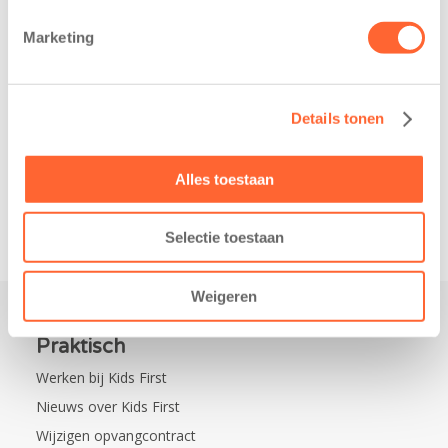
belangrijke stap
donderdag alvast
gezet voor de
voor de Kids First
Marketing
realisatie van een
Mini 4 Mijl. Zij
nieuw
kregen een…
kindcentrum in
Details tonen
de wijk Wiarda in
Leeuwarden Zuid.
Na…
Alles toestaan
Selectie toestaan
Weigeren
Praktisch
Werken bij Kids First
Nieuws over Kids First
Wijzigen opvangcontract