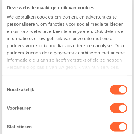
Deze website maakt gebruik van cookies
We gebruiken cookies om content en advertenties te
personaliseren, om functies voor social media te bieden
en om ons websiteverkeer te analyseren. Ook delen we
informatie over uw gebruik van onze site met onze
Kinderen BSO
Kids First
partners voor social media, adverteren en analyse. Deze
De
tekent
partners kunnen deze gegevens combineren met andere
Westerburcht
koopcontract
informatie die u aan ze heeft verstrekt of die ze hebben
trainen alvast
voor nieuw
verzameld op basis van uw gebruik van hun services.
voor Kids First
kindcentrum in
Mini 4 Mijl
wijk Wiarda in
Toestemmingsselectie
Leeuwarden
7 augustus 2026
Noodzakelijk
11 juni 2026
Eelde, 6 augustus
Leeuwarden –
2026 – Kinderen
Voorkeuren
Kids First
van BSO De
Kinderopvang
Westerburcht in
Statistieken
heeft een
Eelde trainden