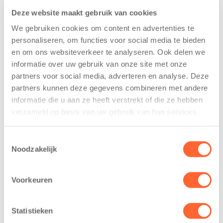
Deze website maakt gebruik van cookies
We gebruiken cookies om content en advertenties te
personaliseren, om functies voor social media te bieden
en om ons websiteverkeer te analyseren. Ook delen we
informatie over uw gebruik van onze site met onze
Kinderen BSO
Kids First
partners voor social media, adverteren en analyse. Deze
De
tekent
partners kunnen deze gegevens combineren met andere
Westerburcht
koopcontract
informatie die u aan ze heeft verstrekt of die ze hebben
trainen alvast
voor nieuw
verzameld op basis van uw gebruik van hun services.
voor Kids First
kindcentrum in
Mini 4 Mijl
wijk Wiarda in
Toestemmingsselectie
Leeuwarden
7 augustus 2026
Noodzakelijk
11 juni 2026
Eelde, 6 augustus
Leeuwarden –
2026 – Kinderen
Voorkeuren
Kids First
van BSO De
Kinderopvang
Westerburcht in
Statistieken
heeft een
Eelde trainden