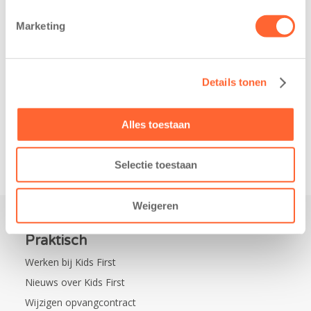
belangrijke stap
donderdag alvast
gezet voor de
voor de Kids First
Marketing
realisatie van een
Mini 4 Mijl. Zij
nieuw
kregen een…
kindcentrum in
Details tonen
de wijk Wiarda in
Leeuwarden Zuid.
Na…
Alles toestaan
Selectie toestaan
Weigeren
Praktisch
Werken bij Kids First
Nieuws over Kids First
Wijzigen opvangcontract