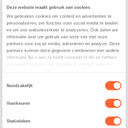
Deze website maakt gebruik van cookies
We gebruiken cookies om content en advertenties te
personaliseren, om functies voor social media te bieden
en om ons websiteverkeer te analyseren. Ook delen we
informatie over uw gebruik van onze site met onze
Kinderen BSO
Kids First
partners voor social media, adverteren en analyse. Deze
De
tekent
partners kunnen deze gegevens combineren met andere
Westerburcht
koopcontract
informatie die u aan ze heeft verstrekt of die ze hebben
trainen alvast
voor nieuw
verzameld op basis van uw gebruik van hun services.
voor Kids First
kindcentrum in
Mini 4 Mijl
wijk Wiarda in
Toestemmingsselectie
Leeuwarden
7 augustus 2026
Noodzakelijk
11 juni 2026
Eelde, 6 augustus
Leeuwarden –
2026 – Kinderen
Voorkeuren
Kids First
van BSO De
Kinderopvang
Westerburcht in
Statistieken
heeft een
Eelde trainden