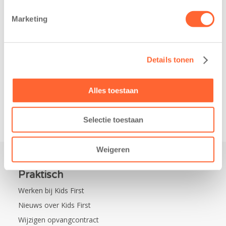
belangrijke stap
donderdag alvast
gezet voor de
voor de Kids First
Marketing
realisatie van een
Mini 4 Mijl. Zij
nieuw
kregen een…
kindcentrum in
Details tonen
de wijk Wiarda in
Leeuwarden Zuid.
Na…
Alles toestaan
Selectie toestaan
Weigeren
Praktisch
Werken bij Kids First
Nieuws over Kids First
Wijzigen opvangcontract