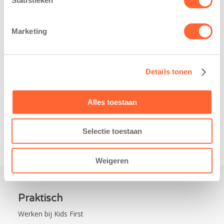
belangrijke stap
Noord-Nederland
gezet voor de
staan dit jaar
realisatie van een
extra in de
Marketing
nieuw
spotlight. Kids
kindcentrum in
First
de wijk Wiarda in
Kinderopvang is
Details tonen
Leeuwarden Zuid.
namelijk de
Na…
nieuwe
naamsponsor
Alles toestaan
van…
Selectie toestaan
Weigeren
Praktisch
Werken bij Kids First