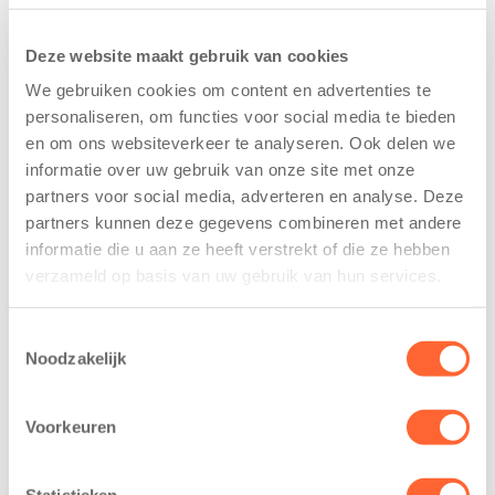
Deze website maakt gebruik van cookies
We gebruiken cookies om content en advertenties te
personaliseren, om functies voor social media te bieden
en om ons websiteverkeer te analyseren. Ook delen we
Kids First
Kids First
informatie over uw gebruik van onze site met onze
tekent
nieuwe
partners voor social media, adverteren en analyse. Deze
koopcontract
naamsponsor
partners kunnen deze gegevens combineren met andere
voor nieuw
van de Mini 4
informatie die u aan ze heeft verstrekt of die ze hebben
kindcentrum in
Mijl tijdens de
verzameld op basis van uw gebruik van hun services.
wijk Wiarda in
Menzis 4 Mijl
Leeuwarden
van Groningen
Toestemmingsselectie
11 juni 2026
13 mei 2026
Noodzakelijk
Leeuwarden –
De jongste
Kids First
deelnemers van
Voorkeuren
Kinderopvang
het grootste
heeft een
loopfeest van
Statistieken