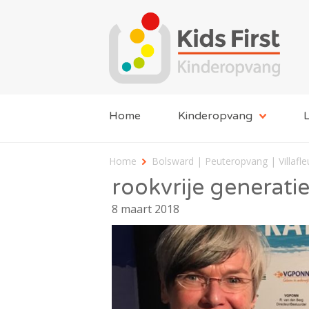
Home
Kinderopvang
L
Home
Bolsward | Peuteropvang | Villafle
rookvrije generatie
8 maart 2018