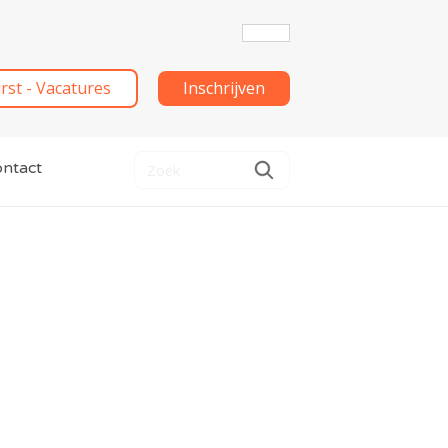
irst - Vacatures
Inschrijven
ntact