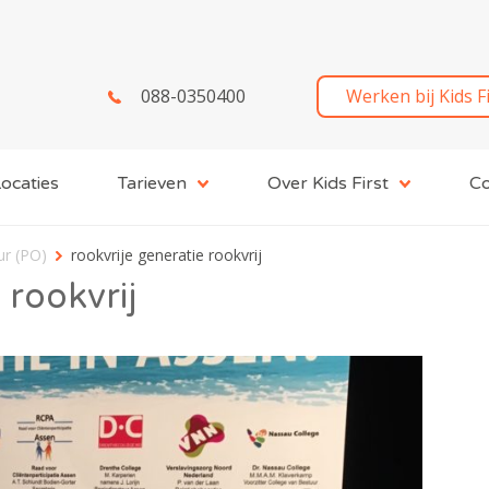
088-0350400
Werken bij Kids F
ocaties
Tarieven
Over Kids First
Co
ur (PO)
rookvrije generatie rookvrij
 rookvrij