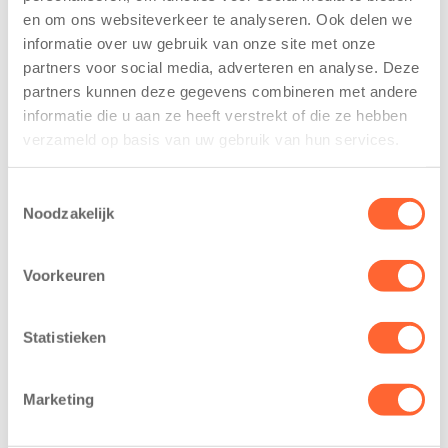
en om ons websiteverkeer te analyseren. Ook delen we
informatie over uw gebruik van onze site met onze
partners voor social media, adverteren en analyse. Deze
Kinderen BSO
Kids First
partners kunnen deze gegevens combineren met andere
De
tekent
informatie die u aan ze heeft verstrekt of die ze hebben
Westerburcht
koopcontract
verzameld op basis van uw gebruik van hun services.
trainen alvast
voor nieuw
voor Kids First
kindcentrum in
Mini 4 Mijl
wijk Wiarda in
Toestemmingsselectie
Leeuwarden
Noodzakelijk
7 augustus 2026
11 juni 2026
Eelde, 6 augustus
Voorkeuren
Leeuwarden –
2026 – Kinderen
Kids First
van BSO De
Kinderopvang
Westerburcht in
Statistieken
heeft een
Eelde trainden
belangrijke stap
donderdag alvast
Marketing
gezet voor de
voor de Kids First
realisatie van een
Mini 4 Mijl. Zij