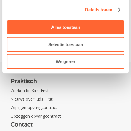
nieuw
kregen een…
Details tonen
kindcentrum in
de wijk Wiarda in
Leeuwarden Zuid.
Alles toestaan
Na…
Selectie toestaan
Weigeren
Praktisch
Werken bij Kids First
Nieuws over Kids First
Wijzigen opvangcontract
Opzeggen opvangcontract
Contact