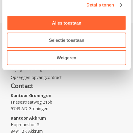
Details tonen
Alles toestaan
Selectie toestaan
Praktisch
Werken bij Kids First
Weigeren
Nieuws over Kids First
Wijzigen opvangcontract
Opzeggen opvangcontract
Contact
Kantoor Groningen
Friesestraatweg 215b
9743 AD Groningen
Kantoor Akkrum
Hopmanshof 5
8491 BK Akkrum