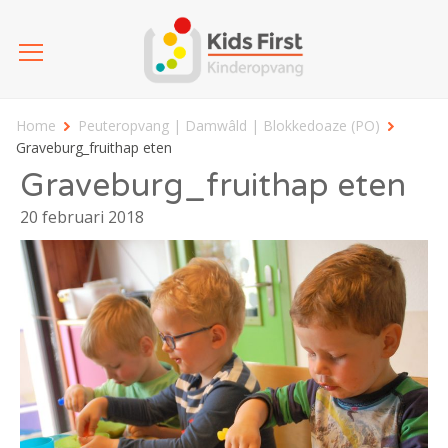
Home
Peuteropvang | Damwâld | Blokkedoaze (PO)
Graveburg_fruithap eten
Graveburg_fruithap eten
20 februari 2018