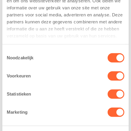
en om ons websiteverkeer te analyseren. Ook delen we
trainen alvast
voor nieuw
informatie over uw gebruik van onze site met onze
voor Kids First
kindcentrum in
partners voor social media, adverteren en analyse. Deze
Mini 4 Mijl
wijk Wiarda in
partners kunnen deze gegevens combineren met andere
Leeuwarden
7 augustus 2026
informatie die u aan ze heeft verstrekt of die ze hebben
11 juni 2026
verzameld op basis van uw gebruik van hun services.
Eelde, 6 augustus
Leeuwarden –
2026 – Kinderen
Kids First
van BSO De
Toestemmingsselectie
Kinderopvang
Noodzakelijk
Westerburcht in
heeft een
Eelde trainden
belangrijke stap
donderdag alvast
Voorkeuren
gezet voor de
voor de Kids First
realisatie van een
Mini 4 Mijl. Zij
nieuw
Statistieken
kregen een…
kindcentrum in
de wijk Wiarda in
Marketing
Leeuwarden Zuid.
Na…