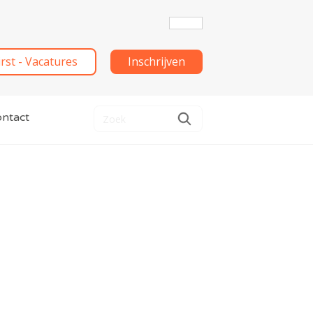
irst - Vacatures
Inschrijven
ntact