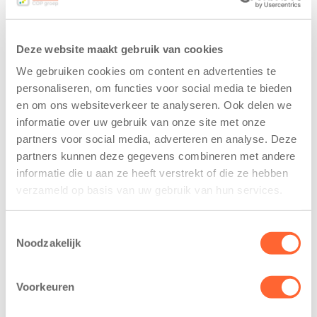
Deze website maakt gebruik van cookies
We gebruiken cookies om content en advertenties te
personaliseren, om functies voor social media te bieden
en om ons websiteverkeer te analyseren. Ook delen we
informatie over uw gebruik van onze site met onze
Kids First
Kids First
partners voor social media, adverteren en analyse. Deze
tekent
nieuwe
partners kunnen deze gegevens combineren met andere
koopcontract
naamsponsor
informatie die u aan ze heeft verstrekt of die ze hebben
voor nieuw
van de Mini 4
verzameld op basis van uw gebruik van hun services.
kindcentrum in
Mijl tijdens de
wijk Wiarda in
Menzis 4 Mijl
Leeuwarden
van Groningen
Toestemmingsselectie
Noodzakelijk
11 juni 2026
13 mei 2026
Leeuwarden –
De jongste
Voorkeuren
Kids First
deelnemers van
Kinderopvang
het grootste