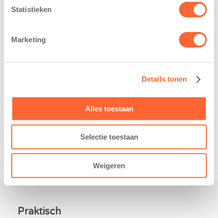
heeft een
loopfeest van
Statistieken
belangrijke stap
Noord-Nederland
gezet voor de
staan dit jaar
Marketing
realisatie van een
extra in de
nieuw
spotlight. Kids
kindcentrum in
First
Details tonen
de wijk Wiarda in
Kinderopvang is
Leeuwarden Zuid.
namelijk de
Na…
nieuwe
Alles toestaan
naamsponsor
van…
Selectie toestaan
Weigeren
Praktisch