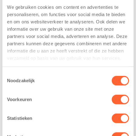
We gebruiken cookies om content en advertenties te
Kids First
Kids First
personaliseren, om functies voor social media te bieden
tekent
nieuwe
en om ons websiteverkeer te analyseren. Ook delen we
koopcontract
naamsponsor
informatie over uw gebruik van onze site met onze
voor nieuw
van de Mini 4
partners voor social media, adverteren en analyse. Deze
kindcentrum in
Mijl tijdens de
wijk Wiarda in
Menzis 4 Mijl
partners kunnen deze gegevens combineren met andere
Leeuwarden
van Groningen
informatie die u aan ze heeft verstrekt of die ze hebben
verzameld op basis van uw gebruik van hun services.
11 juni 2026
13 mei 2026
Leeuwarden –
De jongste
Toestemmingsselectie
Kids First
deelnemers van
Noodzakelijk
Kinderopvang
het grootste
heeft een
loopfeest van
Voorkeuren
belangrijke stap
Noord-Nederland
gezet voor de
staan dit jaar
realisatie van een
extra in de
Statistieken
nieuw
spotlight. Kids
kindcentrum in
First