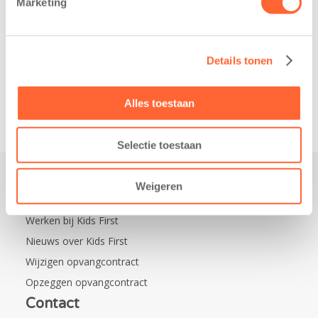
Marketing
de wijk Wiarda in
Kinderopvang is
Leeuwarden Zuid.
namelijk de
Na…
nieuwe
naamsponsor
Details tonen
van…
Alles toestaan
Selectie toestaan
Weigeren
Praktisch
Werken bij Kids First
Nieuws over Kids First
Wijzigen opvangcontract
Opzeggen opvangcontract
Contact