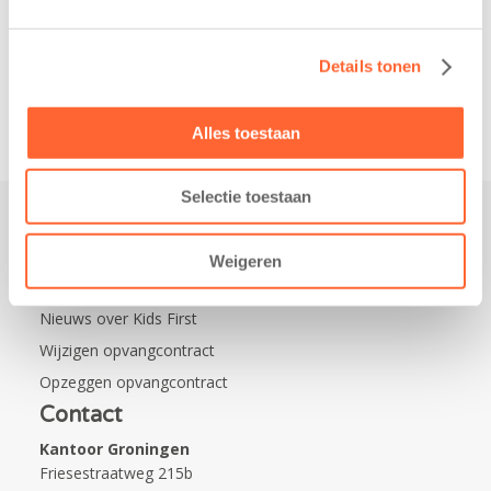
Na…
nieuwe
naamsponsor
van…
Details tonen
Alles toestaan
Selectie toestaan
Praktisch
Weigeren
Werken bij Kids First
Nieuws over Kids First
Wijzigen opvangcontract
Opzeggen opvangcontract
Contact
Kantoor Groningen
Friesestraatweg 215b