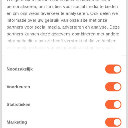
tekent
nieuwe
personaliseren, om functies voor social media te bieden
koopcontract
naamsponsor
en om ons websiteverkeer te analyseren. Ook delen we
voor nieuw
van de Mini 4
informatie over uw gebruik van onze site met onze
kindcentrum in
Mijl tijdens de
wijk Wiarda in
Menzis 4 Mijl
partners voor social media, adverteren en analyse. Deze
Leeuwarden
van Groningen
partners kunnen deze gegevens combineren met andere
informatie die u aan ze heeft verstrekt of die ze hebben
11 juni 2026
13 mei 2026
verzameld op basis van uw gebruik van hun services.
Leeuwarden –
De jongste
Kids First
deelnemers van
Toestemmingsselectie
Kinderopvang
het grootste
Noodzakelijk
heeft een
loopfeest van
belangrijke stap
Noord-Nederland
Voorkeuren
gezet voor de
staan dit jaar
realisatie van een
extra in de
nieuw
spotlight. Kids
Statistieken
kindcentrum in
First
de wijk Wiarda in
Kinderopvang is
Marketing
Leeuwarden Zuid.
namelijk de