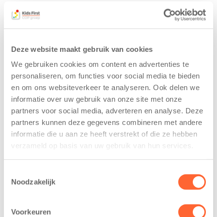
Gerelateerde berichten
Deze website maakt gebruik van cookies
We gebruiken cookies om content en advertenties te
personaliseren, om functies voor social media te bieden
en om ons websiteverkeer te analyseren. Ook delen we
informatie over uw gebruik van onze site met onze
partners voor social media, adverteren en analyse. Deze
Kids First
Kids First
partners kunnen deze gegevens combineren met andere
tekent
nieuwe
informatie die u aan ze heeft verstrekt of die ze hebben
koopcontract
naamsponsor
verzameld op basis van uw gebruik van hun services.
voor nieuw
van de Mini 4
kindcentrum in
Mijl tijdens de
Toestemmingsselectie
wijk Wiarda in
Menzis 4 Mijl
Noodzakelijk
Leeuwarden
van Groningen
11 juni 2026
13 mei 2026
Voorkeuren