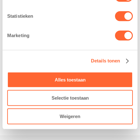
Leeuwarden –
De jongste
Kids First
deelnemers van
Statistieken
Kinderopvang
het grootste
heeft een
loopfeest van
belangrijke stap
Noord-Nederland
Marketing
gezet voor de
staan dit jaar
realisatie van een
extra in de
nieuw
spotlight. Kids
Details tonen
kindcentrum in
First
de wijk Wiarda in
Kinderopvang is
Leeuwarden Zuid.
namelijk de
Alles toestaan
Na…
nieuwe
naamsponsor
Selectie toestaan
van…
Weigeren