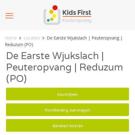
Home
Locaties
De Earste Wjukslach | Peuteropvang |
Reduzum (PO)
De Earste Wjukslach |
Peuteropvang | Reduzum
(PO)
Inschrijven
Rondleiding aanvragen
Bereken kosten