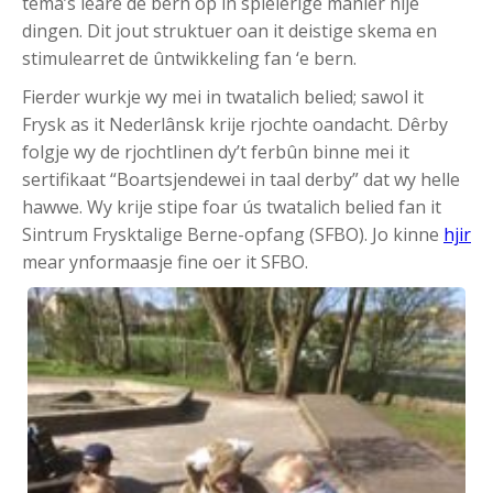
tema’s leare de bern op in spielerige manier nije
dingen. Dit jout struktuer oan it deistige skema en
stimulearret de ûntwikkeling fan ‘e bern.
Fierder wurkje wy mei in twatalich belied; sawol it
Frysk as it Nederlânsk krije rjochte oandacht. Dêrby
folgje wy de rjochtlinen dy’t ferbûn binne mei it
sertifikaat “Boartsjendewei in taal derby” dat wy helle
hawwe. Wy krije stipe foar ús twatalich belied fan it
Sintrum Frysktalige Berne-opfang (SFBO). Jo kinne
hjir
mear ynformaasje fine oer it SFBO.