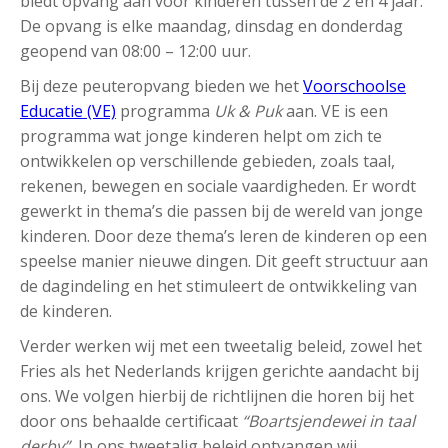
biedt opvang aan voor kinderen tussen de 2 en 4 jaar.
De opvang is elke maandag, dinsdag en donderdag
geopend van 08:00 – 12:00 uur.
Bij deze peuteropvang bieden we het
Voorschoolse
Educatie (VE)
programma
Uk & Puk
aan. VE is een
programma wat jonge kinderen helpt om zich te
ontwikkelen op verschillende gebieden, zoals taal,
rekenen, bewegen en sociale vaardigheden. Er wordt
gewerkt in thema’s die passen bij de wereld van jonge
kinderen. Door deze thema’s leren de kinderen op een
speelse manier nieuwe dingen. Dit geeft structuur aan
de dagindeling en het stimuleert de ontwikkeling van
de kinderen.
Verder werken wij met een tweetalig beleid, zowel het
Fries als het Nederlands krijgen gerichte aandacht bij
ons. We volgen hierbij de richtlijnen die horen bij het
door ons behaalde certificaat
“Boartsjendewei in taal
derby”.
In ons tweetalig beleid ontvangen wij