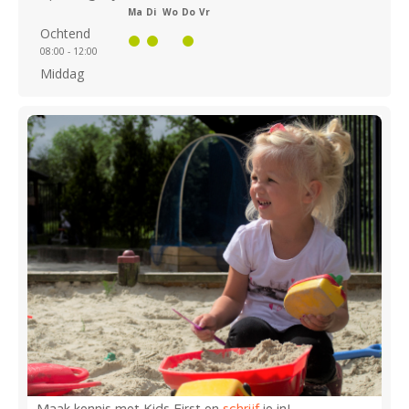
Ma
Di
Wo
Do
Vr
Ochtend
08:00 - 12:00
Middag
Maak kennis met Kids First en
schrijf
je in!