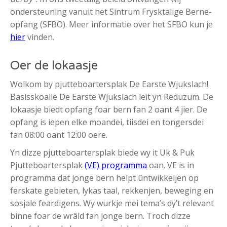
ondersteuning vanuit het Sintrum Frysktalige Berne-
opfang (SFBO). Meer informatie over het SFBO kun je
hier
vinden.
Oer de lokaasje
Wolkom by pjutteboartersplak De Earste Wjukslach!
Basisskoalle De Earste Wjukslach leit yn Reduzum. De
lokaasje biedt opfang foar bern fan 2 oant 4 jier. De
opfang is iepen elke moandei, tiisdei en tongersdei
fan 08:00 oant 12:00 oere.
Yn dizze pjutteboartersplak biede wy it Uk & Puk
Pjutteboartersplak
(VE) programma
oan. VE is in
programma dat jonge bern helpt ûntwikkeljen op
ferskate gebieten, lykas taal, rekkenjen, beweging en
sosjale feardigens. Wy wurkje mei tema’s dy’t relevant
binne foar de wrâld fan jonge bern. Troch dizze