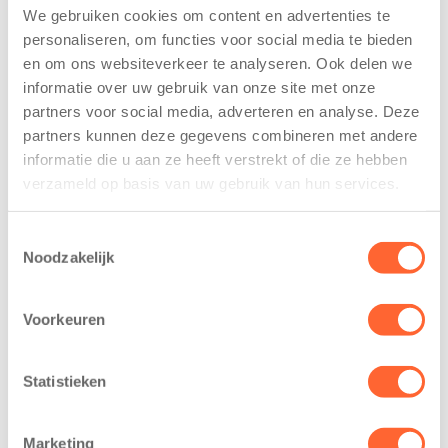
We gebruiken cookies om content en advertenties te
personaliseren, om functies voor social media te bieden
en om ons websiteverkeer te analyseren. Ook delen we
Avontuurlijke plek
informatie over uw gebruik van onze site met onze
Als kinderen groter worden, groeit ook de wereld om
partners voor social media, adverteren en analyse. Deze
hen heen. De peuteropvang De Earste Wjukslach is
partners kunnen deze gegevens combineren met andere
een avontuurlijke plek, gericht op de ontwikkeling van
informatie die u aan ze heeft verstrekt of die ze hebben
kinderen. Het is vooral een gezellige plaats om andere
verzameld op basis van uw gebruik van hun services.
kinderen en volwassenen te ontmoeten. Je kind leert
er sociale vaardigheden zoals; voor zichzelf opkomen,
Toestemmingsselectie
speelgoed delen, op je beurt wachten en
Noodzakelijk
samenspelen.
Ons team bestaat uit enthousiaste en ervaren
Voorkeuren
pedagogisch professionals die ervoor zorgen dat elk
kind zich thuis voelt. Elke dag zetten zij zich met liefde
Statistieken
in om een vertrouwde omgeving te creëren, zodat elk
kind met veel plezier naar de opvang gaat.
Marketing