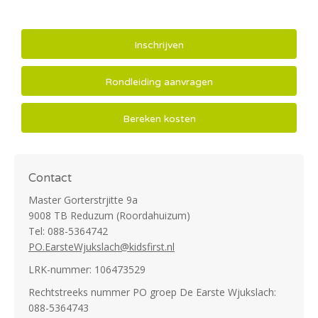
Inschrijven
Rondleiding aanvragen
Bereken kosten
Contact
Master Gorterstrjitte 9a
9008 TB Reduzum (Roordahuizum)
Tel: 088-5364742
PO.EarsteWjukslach@kidsfirst.nl
LRK-nummer:
106473529
Rechtstreeks nummer PO groep De Earste Wjukslach:
088-5364743