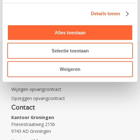
Leeuwarden Zuid.
Na…
Details tonen
Alles toestaan
Selectie toestaan
Praktisch
Weigeren
Werken bij Kids First
Nieuws over Kids First
Wijzigen opvangcontract
Opzeggen opvangcontract
Contact
Kantoor Groningen
Friesestraatweg 215b
9743 AD Groningen