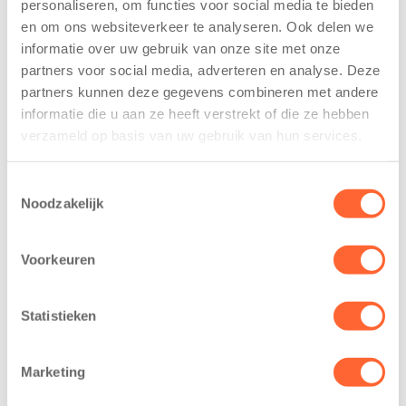
Kinderen BSO
Kids First
personaliseren, om functies voor social media te bieden
De
tekent
en om ons websiteverkeer te analyseren. Ook delen we
Westerburcht
koopcontract
informatie over uw gebruik van onze site met onze
trainen alvast
voor nieuw
partners voor social media, adverteren en analyse. Deze
voor Kids First
kindcentrum in
partners kunnen deze gegevens combineren met andere
Mini 4 Mijl
wijk Wiarda in
informatie die u aan ze heeft verstrekt of die ze hebben
Leeuwarden
7 augustus 2026
verzameld op basis van uw gebruik van hun services.
11 juni 2026
Eelde, 6 augustus
Leeuwarden –
2026 – Kinderen
Toestemmingsselectie
Noodzakelijk
Kids First
van BSO De
Kinderopvang
Westerburcht in
heeft een
Eelde trainden
Voorkeuren
belangrijke stap
donderdag alvast
gezet voor de
voor de Kids First
Statistieken
realisatie van een
Mini 4 Mijl. Zij
nieuw
kregen een…
kindcentrum in
Marketing
de wijk Wiarda in