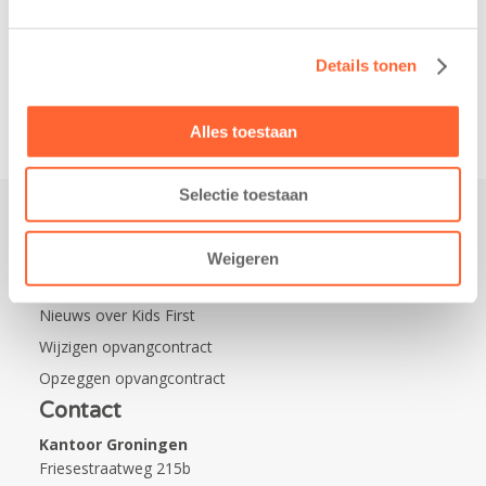
nieuwe
naamsponsor
van…
Details tonen
Alles toestaan
Selectie toestaan
Praktisch
Weigeren
Werken bij Kids First
Nieuws over Kids First
Wijzigen opvangcontract
Opzeggen opvangcontract
Contact
Kantoor Groningen
Friesestraatweg 215b