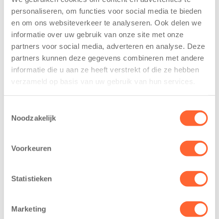
tekent
nieuwe
personaliseren, om functies voor social media te bieden
koopcontract
naamsponsor
en om ons websiteverkeer te analyseren. Ook delen we
voor nieuw
van de Mini 4
informatie over uw gebruik van onze site met onze
kindcentrum in
Mijl tijdens de
wijk Wiarda in
Menzis 4 Mijl
partners voor social media, adverteren en analyse. Deze
Leeuwarden
van Groningen
partners kunnen deze gegevens combineren met andere
informatie die u aan ze heeft verstrekt of die ze hebben
Leeuwarden –
13 mei 2026
verzameld op basis van uw gebruik van hun services.
Kids First
De jongste
Kinderopvang
deelnemers van
Toestemmingsselectie
heeft een
het grootste
Noodzakelijk
belangrijke stap
loopfeest van
gezet voor de
Noord-Nederland
realisatie van een
Voorkeuren
staan dit jaar
nieuw
extra in de
kindcentrum in
spotlight. Kids
Statistieken
de wijk Wiarda in
First
Leeuwarden Zuid.
Kinderopvang is
Na…
Marketing
namelijk de