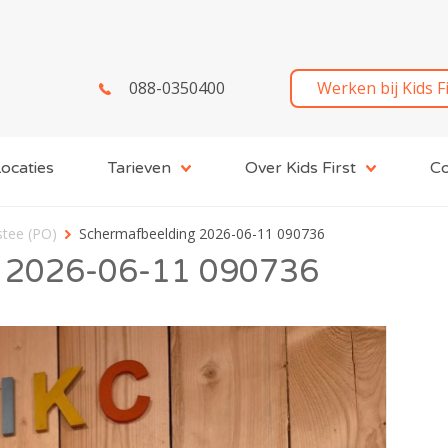
088-0350400
Werken bij Kids F
ocaties
Tarieven
Over Kids First
Co
stee (PO)
Schermafbeelding 2026-06-11 090736
 2026-06-11 090736