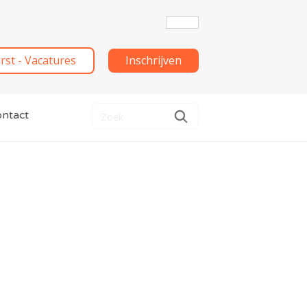
irst - Vacatures
Inschrijven
ntact