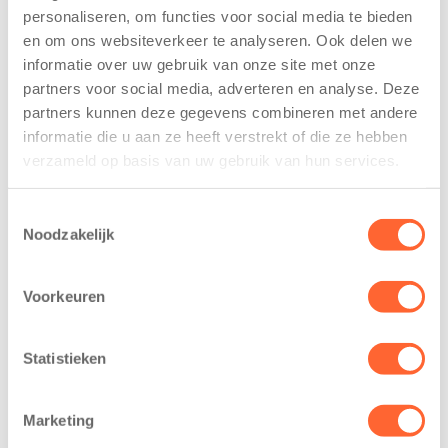
personaliseren, om functies voor social media te bieden
Kinderen BSO
Kids First
en om ons websiteverkeer te analyseren. Ook delen we
De
tekent
Westerburcht
koopcontract
informatie over uw gebruik van onze site met onze
trainen alvast
voor nieuw
partners voor social media, adverteren en analyse. Deze
voor Kids First
kindcentrum in
partners kunnen deze gegevens combineren met andere
Mini 4 Mijl
wijk Wiarda in
informatie die u aan ze heeft verstrekt of die ze hebben
Leeuwarden
verzameld op basis van uw gebruik van hun services.
7 augustus 2026
11 juni 2026
Eelde, 6 augustus
Toestemmingsselectie
Leeuwarden –
2026 – Kinderen
Noodzakelijk
Kids First
van BSO De
Kinderopvang
Westerburcht in
heeft een
Voorkeuren
Eelde trainden
belangrijke stap
donderdag alvast
gezet voor de
voor de Kids First
Statistieken
realisatie van een
Mini 4 Mijl. Zij
nieuw
kregen een…
kindcentrum in
Marketing
de wijk Wiarda in