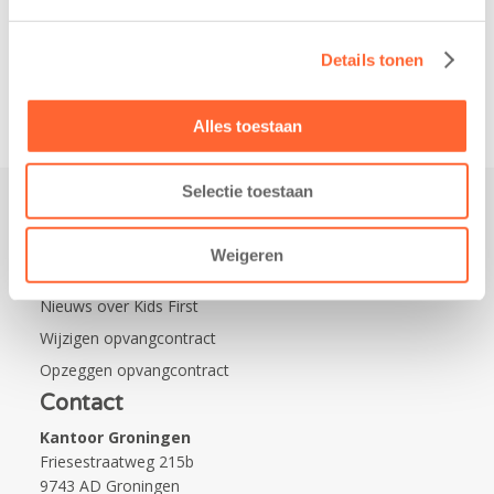
Leeuwarden Zuid.
Na…
Details tonen
Alles toestaan
Selectie toestaan
Praktisch
Weigeren
Werken bij Kids First
Nieuws over Kids First
Wijzigen opvangcontract
Opzeggen opvangcontract
Contact
Kantoor Groningen
Friesestraatweg 215b
9743 AD Groningen