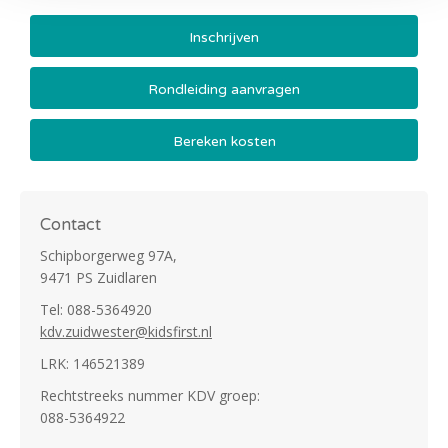
Inschrijven
Rondleiding aanvragen
Bereken kosten
Contact
Schipborgerweg 97A,
9471 PS Zuidlaren
Tel: 088-5364920
kdv.zuidwester@kidsfirst.nl
LRK: 146521389
Rechtstreeks nummer KDV groep:
088-5364922