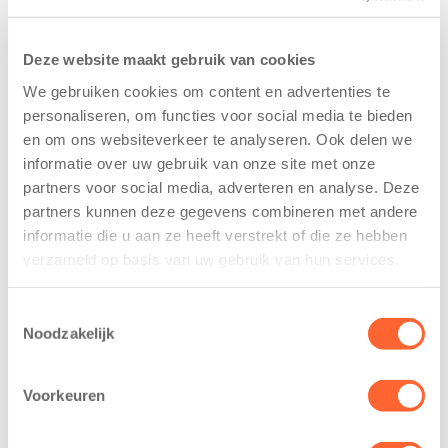
Samen staan we sterk
Deze website maakt gebruik van cookies
In samenwerking met basisschool de Zuid-Wester
We gebruiken cookies om content en advertenties te
bieden we een fijne en vertrouwde plek. We werken
personaliseren, om functies voor social media te bieden
vanuit één team en één visie.
In een veilige en
en om ons websiteverkeer te analyseren. Ook delen we
vertrouwde omgeving krijgen kinderen bij ons de
informatie over uw gebruik van onze site met onze
ruimte om te spelen en zich op hun eigen tempo te
partners voor social media, adverteren en analyse. Deze
ontwikkelen. De nauwe samenwerking tussen de
partners kunnen deze gegevens combineren met andere
verschillende vormen van opvang maakt de overgang
informatie die u aan ze heeft verstrekt of die ze hebben
naar de basisschool eenvoudig en soepel. Wij zorgen
verzameld op basis van uw gebruik van hun services.
voor een doorgaande lijn in de ontwikkeling van uw
kind.
Toestemmingsselectie
Noodzakelijk
Voorkeuren