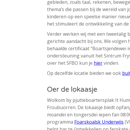
gebieden, zoals taal, rekenen, bewege
thema’s die passen bij de wereld van 
kinderen op een speelse manier nieuwe
het stimuleert de ontwikkeling van de
Verder werken wij met een tweetalig be
gerichte aandacht bij ons. We volgen hi
behaalde certificaat “Boartsjendewei i
ondersteuning vanuit het Sintrum Fry
over het SFBO kun je
hier
vinden.
Op dezelfde locatie bieden we ook
bui
Oer de lokaasje
Wolkom by pjutteboartersplak It Hum
Froubuorren. De lokaasje biedt opfang 
moandei en tongersdei iepen fan 08:00 
programma
Foarskoalsk Underwiis
(V
helpt har te ûntwikkeljen op ferskate 