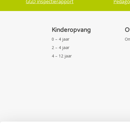
GGD inspectierapport
Pedago
Kinderopvang
O
0 – 4 jaar
On
2 – 4 jaar
4 – 12 jaar