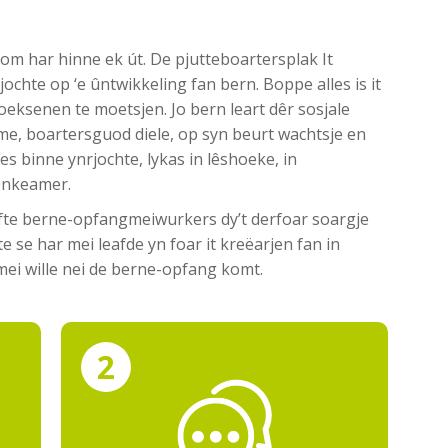
 om har hinne ek út. De pjutteboartersplak It
ochte op ‘e ûntwikkeling fan bern. Boppe alles is it
oeksenen te moetsjen. Jo bern leart dêr sosjale
me, boartersguod diele, op syn beurt wachtsje en
es binne ynrjochte, lykas in lêshoeke, in
enkeamer.
ûfte berne-opfangmeiwurkers dy’t derfoar soargje
tte se har mei leafde yn foar it kreëarjen fan in
mei wille nei de berne-opfang komt.