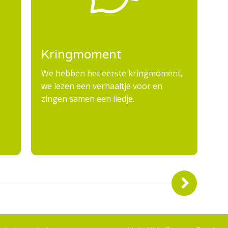
Kringmoment
T
d
We hebben het eerste kringmoment,
we lezen een verhaaltje voor en
Le
zingen samen een liedje.
dr