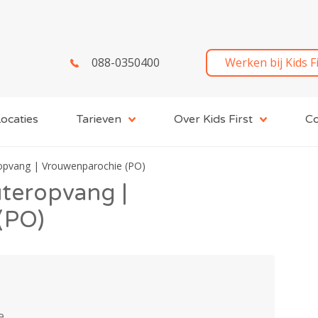
088-0350400
Werken bij Kids F
ocaties
Tarieven
Over Kids First
Co
ropvang | Vrouwenparochie (PO)
uteropvang |
(PO)
e