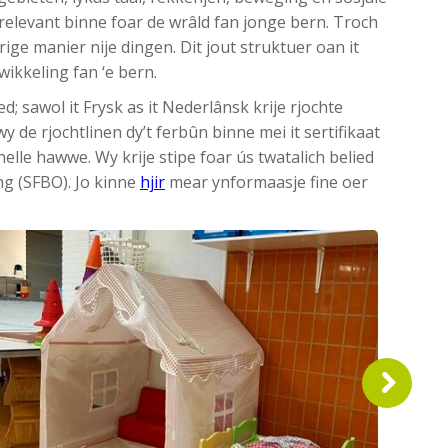
 relevant binne foar de wrâld fan jonge bern. Troch
rige manier nije dingen. Dit jout struktuer oan it
ikkeling fan ‘e bern.
d; sawol it Frysk as it Nederlânsk krije rjochte
 de rjochtlinen dy’t ferbûn binne mei it sertifikaat
elle hawwe. Wy krije stipe foar ús twatalich belied
ng (SFBO). Jo kinne
hjir
mear ynformaasje fine oer