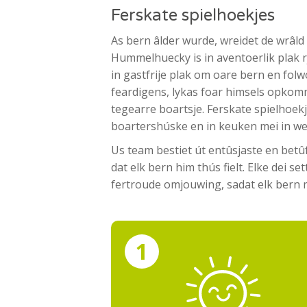
Ferskate spielhoekjes
As bern âlder wurde, wreidet de wrâld
Hummelhuecky is in aventoerlik plak rj
in gastfrije plak om oare bern en folw
feardigens, lykas foar himsels opkom
tegearre boartsje. Ferskate spielhoekj
boartershúske en in keuken mei in w
Us team bestiet út entûsjaste en bet
dat elk bern him thús fielt. Elke dei se
fertroude omjouwing, sadat elk bern 