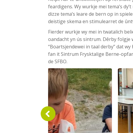
feardigens. Wy wurkje mei tema’s dy’t
dizze tema’s leare de bern op in spiele
deistige skema en stimulearret de ûntw
Fierder wurkje wy mei in twatalich belie
oandacht yn ús sintrum. Dêrby folgje wy
“Boartsjendewei in taal derby” dat wy h
fan it Sintrum Frysktalige Berne-opfa
de SFBO.