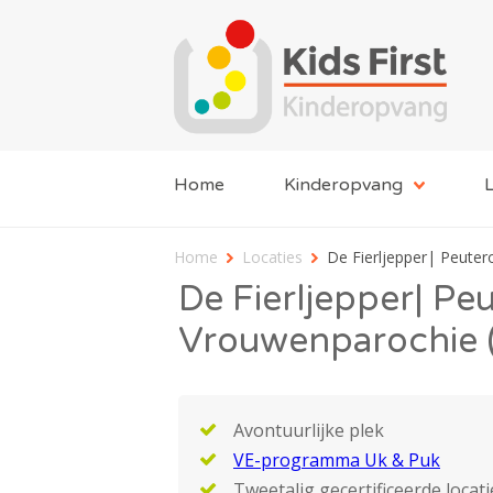
Home
Kinderopvang
L
Home
Locaties
De Fierljepper| Peute
De Fierljepper| Pe
Vrouwenparochie 
Avontuurlijke plek
VE-programma Uk & Puk
Tweetalig gecertificeerde locati