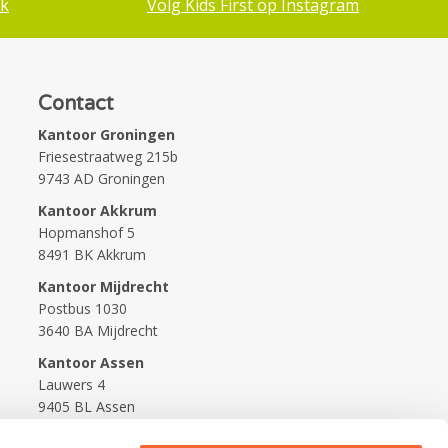
ok
Volg Kids First op Instagram
Contact
Kantoor Groningen
Friesestraatweg 215b
9743 AD Groningen
Kantoor Akkrum
Hopmanshof 5
8491 BK Akkrum
Kantoor Mijdrecht
Postbus 1030
3640 BA Mijdrecht
Kantoor Assen
Lauwers 4
9405 BL Assen
088-0350400