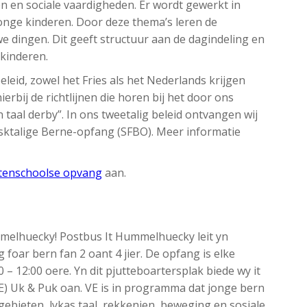
n en sociale vaardigheden. Er wordt gewerkt in
jonge kinderen. Door deze thema’s leren de
 dingen. Dit geeft structuur aan de dagindeling en
 kinderen.
leid, zowel het Fries als het Nederlands krijgen
erbij de richtlijnen die horen bij het door ons
n taal derby”. In ons tweetalig beleid ontvangen wij
sktalige Berne-opfang (SFBO). Meer informatie
tenschoolse opvang
aan.
melhuecky! Postbus It Hummelhuecky leit yn
foar bern fan 2 oant 4 jier. De opfang is elke
– 12:00 oere. Yn dit pjutteboartersplak biede wy it
E) Uk & Puk oan. VE is in programma dat jonge bern
gebieten, lykas taal, rekkenjen, beweging en sosjale