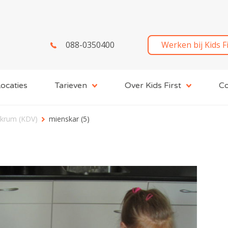
088-0350400
Werken bij Kids F
ocaties
Tarieven
Over Kids First
Co
Akkrum (KDV)
mienskar (5)