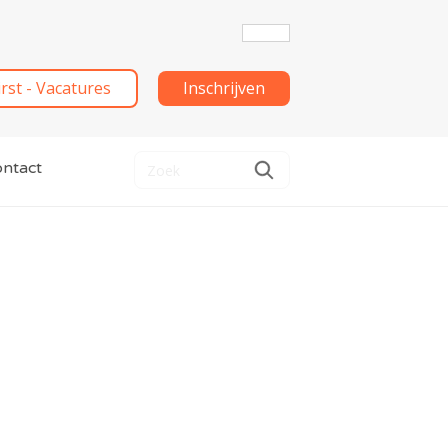
irst - Vacatures
Inschrijven
ntact