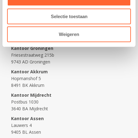
Werken bij Kids First
Nieuws over Kids First
Selectie toestaan
Wijzigen opvangcontract
Opzeggen opvangcontract
Weigeren
Contact
Kantoor Groningen
Friesestraatweg 215b
9743 AD Groningen
Kantoor Akkrum
Hopmanshof 5
8491 BK Akkrum
Kantoor Mijdrecht
Postbus 1030
3640 BA Mijdrecht
Kantoor Assen
Lauwers 4
9405 BL Assen