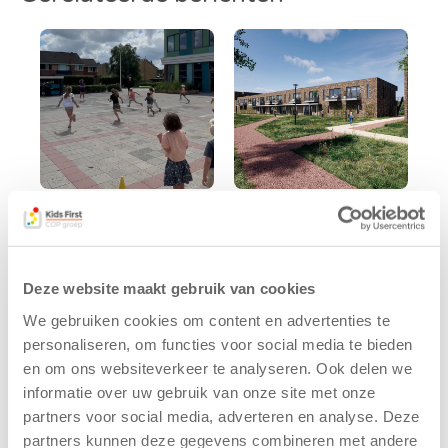
Kinderen BSO
Kids First
De
tekent
Westerburcht
koopcontract
Deze website maakt gebruik van cookies
trainen alvast
voor nieuw
voor Kids First
kindcentrum in
We gebruiken cookies om content en advertenties te
Mini 4 Mijl
wijk Wiarda in
personaliseren, om functies voor social media te bieden
Leeuwarden
en om ons websiteverkeer te analyseren. Ook delen we
7 augustus 2026
informatie over uw gebruik van onze site met onze
11 juni 2026
Eelde, 6 augustus
partners voor social media, adverteren en analyse. Deze
Leeuwarden –
2026 – Kinderen
partners kunnen deze gegevens combineren met andere