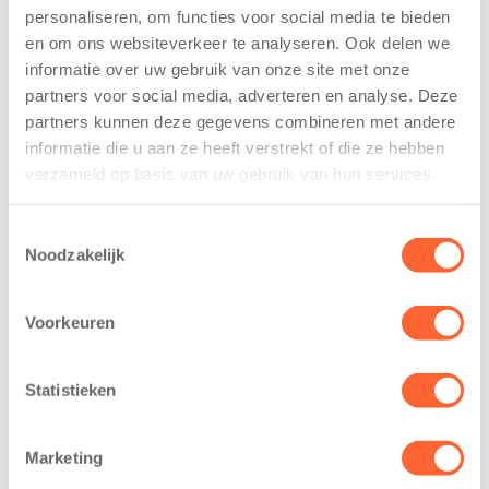
personaliseren, om functies voor social media te bieden
Kinderen BSO
Kids First
en om ons websiteverkeer te analyseren. Ook delen we
De
tekent
Westerburcht
koopcontract
informatie over uw gebruik van onze site met onze
trainen alvast
voor nieuw
partners voor social media, adverteren en analyse. Deze
voor Kids First
kindcentrum in
partners kunnen deze gegevens combineren met andere
Mini 4 Mijl
wijk Wiarda in
informatie die u aan ze heeft verstrekt of die ze hebben
Leeuwarden
verzameld op basis van uw gebruik van hun services.
7 augustus 2026
11 juni 2026
Eelde, 6 augustus
Toestemmingsselectie
Leeuwarden –
2026 – Kinderen
Noodzakelijk
Kids First
van BSO De
Kinderopvang
Westerburcht in
heeft een
Voorkeuren
Eelde trainden
belangrijke stap
donderdag alvast
gezet voor de
voor de Kids First
Statistieken
realisatie van een
Mini 4 Mijl. Zij
nieuw
kregen een…
kindcentrum in
Marketing
de wijk Wiarda in