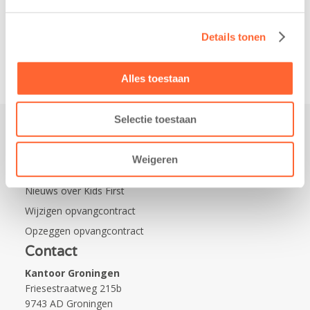
Leeuwarden Zuid.
Na…
Details tonen
Alles toestaan
Selectie toestaan
Praktisch
Weigeren
Werken bij Kids First
Nieuws over Kids First
Wijzigen opvangcontract
Opzeggen opvangcontract
Contact
Kantoor Groningen
Friesestraatweg 215b
9743 AD Groningen