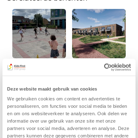
Kinderen BSO
Kids First
De
tekent
Westerburcht
koopcontract
Deze website maakt gebruik van cookies
trainen alvast
voor nieuw
voor Kids First
kindcentrum in
We gebruiken cookies om content en advertenties te
Mini 4 Mijl
wijk Wiarda in
personaliseren, om functies voor social media te bieden
Leeuwarden
en om ons websiteverkeer te analyseren. Ook delen we
7 augustus 2026
informatie over uw gebruik van onze site met onze
11 juni 2026
Eelde, 6 augustus
partners voor social media, adverteren en analyse. Deze
Leeuwarden –
2026 – Kinderen
partners kunnen deze gegevens combineren met andere