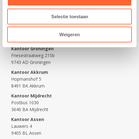
Werken bij Kids First
Nieuws over Kids First
Selectie toestaan
Wijzigen opvangcontract
Opzeggen opvangcontract
Weigeren
Contact
Kantoor Groningen
Friesestraatweg 215b
9743 AD Groningen
Kantoor Akkrum
Hopmanshof 5
8491 BK Akkrum
Kantoor Mijdrecht
Postbus 1030
3640 BA Mijdrecht
Kantoor Assen
Lauwers 4
9405 BL Assen