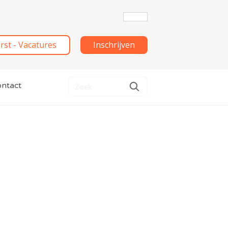
irst - Vacatures
Inschrijven
ntact