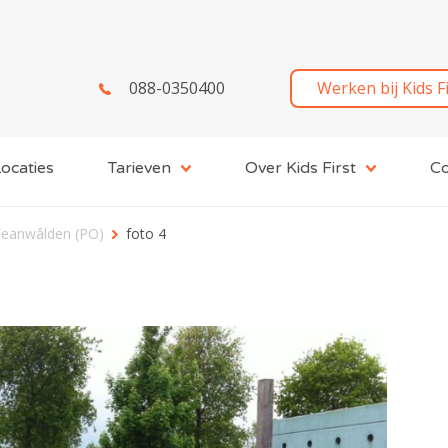
088-0350400
Werken bij Kids F
ocaties
Tarieven
Over Kids First
Co
Feanwâlden (PO)
foto 4