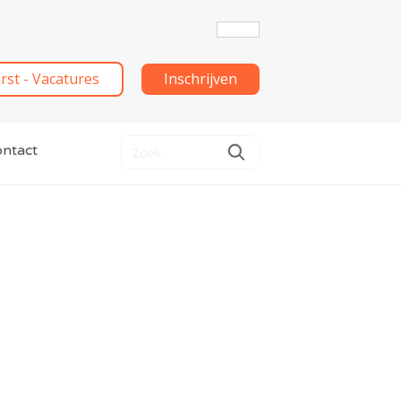
irst - Vacatures
Inschrijven
ntact