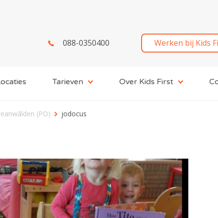
088-0350400
Werken bij Kids F
ocaties
Tarieven
Over Kids First
Co
Feanwâlden (PO)
jodocus