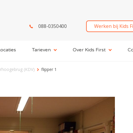
088-0350400
Werken bij Kids F
ocaties
Tarieven
Over Kids First
Co
erhoogebrug (KDV)
flipper 1