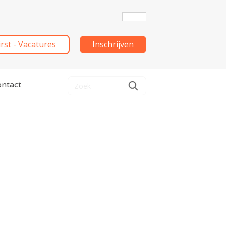
irst - Vacatures
Inschrijven
ntact