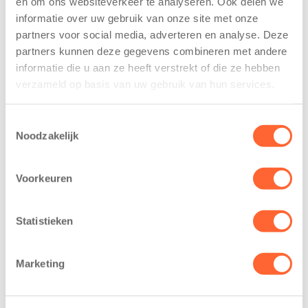
en om ons websiteverkeer te analyseren. Ook delen we
trainen alvast
voor nieuw
informatie over uw gebruik van onze site met onze
voor Kids First
kindcentrum in
partners voor social media, adverteren en analyse. Deze
Mini 4 Mijl
wijk Wiarda in
partners kunnen deze gegevens combineren met andere
Leeuwarden
7 augustus 2026
informatie die u aan ze heeft verstrekt of die ze hebben
11 juni 2026
verzameld op basis van uw gebruik van hun services.
Eelde, 6 augustus
Leeuwarden –
2026 – Kinderen
Kids First
van BSO De
Toestemmingsselectie
Kinderopvang
Noodzakelijk
Westerburcht in
heeft een
Eelde trainden
belangrijke stap
donderdag alvast
Voorkeuren
gezet voor de
voor de Kids First
realisatie van een
Mini 4 Mijl. Zij
nieuw
Statistieken
kregen een…
kindcentrum in
de wijk Wiarda in
Marketing
Leeuwarden Zuid.
Na…