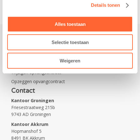
Details tonen
Alles toestaan
Selectie toestaan
Praktisch
Werken bij Kids First
Weigeren
Nieuws over Kids First
Wijzigen opvangcontract
Opzeggen opvangcontract
Contact
Kantoor Groningen
Friesestraatweg 215b
9743 AD Groningen
Kantoor Akkrum
Hopmanshof 5
8491 BK Akkrum