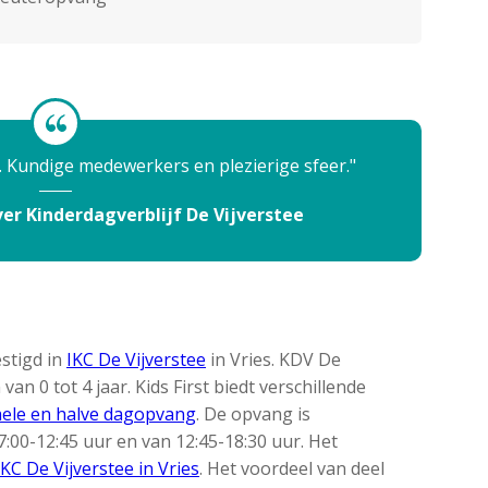
r. Kundige medewerkers en plezierige sfeer.
r Kinderdagverblijf De Vijverstee
estigd in
IKC De Vijverstee
in Vries. KDV De
an 0 tot 4 jaar. Kids First biedt verschillende
hele en halve dagopvang
. De opvang is
00-12:45 uur en van 12:45-18:30 uur. Het
IKC De Vijverstee in Vries
. Het voordeel van deel