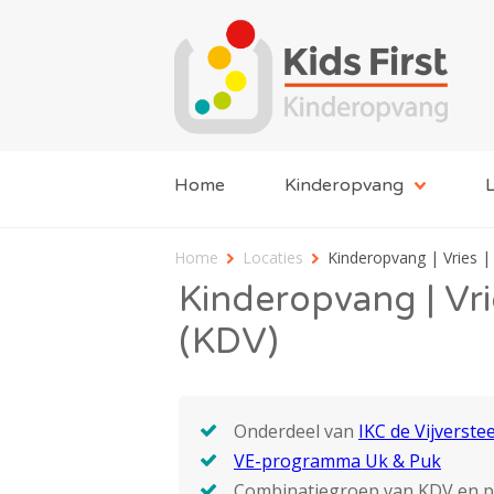
Home
Kinderopvang
L
Home
Locaties
Kinderopvang | Vries |
Kinderopvang | Vrie
(KDV)
Onderdeel van
IKC de Vijverste
VE-programma Uk & Puk
Combinatiegroep van KDV en 