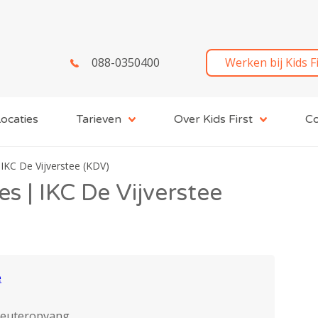
088-0350400
Werken bij Kids F
ocaties
Tarieven
Over Kids First
Co
 IKC De Vijverstee (KDV)
s | IKC De Vijverstee
e
peuteropvang