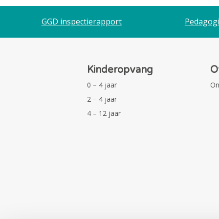
GGD inspectierapport
Pedagogi
Kinderopvang
O
0 – 4 jaar
On
2 – 4 jaar
4 – 12 jaar