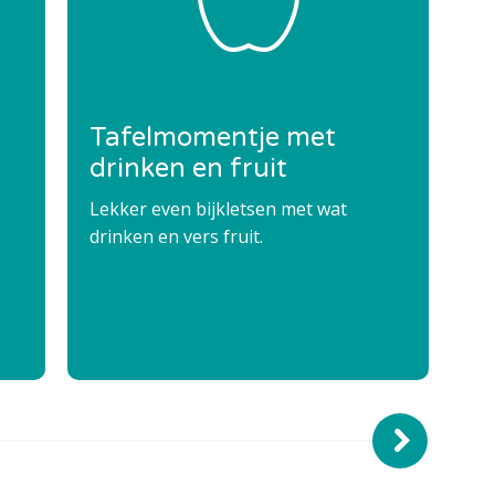
Tafelmomentje met
T
drinken en fruit
We
kn
Lekker even bijkletsen met wat
da
drinken en vers fruit.