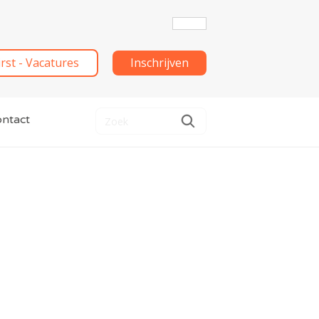
irst - Vacatures
Inschrijven
ntact