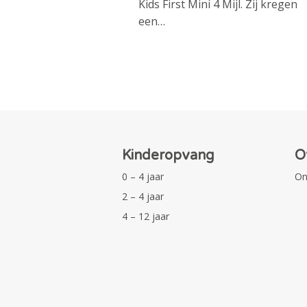
Kids First Mini 4 Mijl. Zij kregen
een…
Kinderopvang
O
0 – 4 jaar
On
2 – 4 jaar
4 – 12 jaar