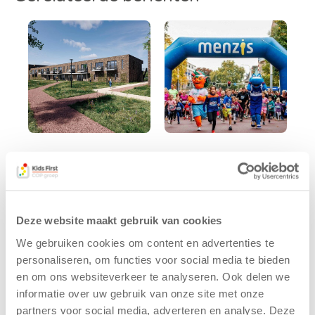
Kids First
Kids First
tekent
nieuwe
koopcontract
naamsponsor
voor nieuw
van de Mini 4
Deze website maakt gebruik van cookies
kindcentrum in
Mijl tijdens de
wijk Wiarda in
Menzis 4 Mijl
We gebruiken cookies om content en advertenties te
Leeuwarden
van Groningen
personaliseren, om functies voor social media te bieden
en om ons websiteverkeer te analyseren. Ook delen we
Leeuwarden –
13 mei 2026
informatie over uw gebruik van onze site met onze
Kids First
De jongste
partners voor social media, adverteren en analyse. Deze
Kinderopvang