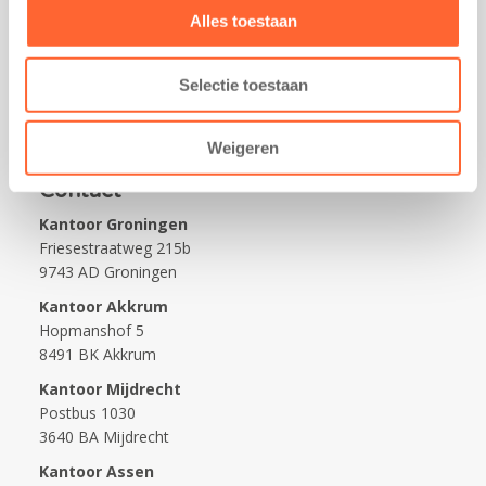
Alles toestaan
Praktisch
Werken bij Kids First
Selectie toestaan
Nieuws over Kids First
Wijzigen opvangcontract
Weigeren
Opzeggen opvangcontract
Contact
Kantoor Groningen
Friesestraatweg 215b
9743 AD Groningen
Kantoor Akkrum
Hopmanshof 5
8491 BK Akkrum
Kantoor Mijdrecht
Postbus 1030
3640 BA Mijdrecht
Kantoor Assen