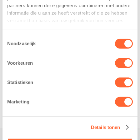
deelnemers van
partners kunnen deze gegevens combineren met andere
heeft een
het grootste
informatie die u aan ze heeft verstrekt of die ze hebben
belangrijke stap
loopfeest van
verzameld op basis van uw gebruik van hun services.
gezet voor de
Noord-Nederland
realisatie van een
staan dit jaar
Toestemmingsselectie
nieuw
extra in de
Noodzakelijk
kindcentrum in
spotlight. Kids
de wijk Wiarda in
First
Leeuwarden Zuid.
Voorkeuren
Kinderopvang is
Na…
namelijk de
nieuwe
Statistieken
naamsponsor
van…
Marketing
Details tonen