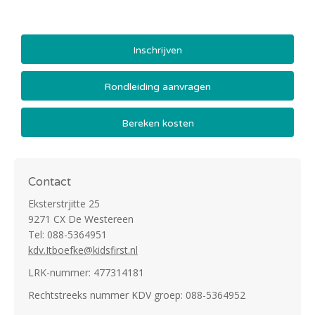
Inschrijven
Rondleiding aanvragen
Bereken kosten
Contact
Eksterstrjitte 25
9271 CX De Westereen
Tel: 088-5364951
kdv.Itboefke@kidsfirst.nl
LRK-nummer: 477314181
Rechtstreeks nummer KDV groep: 088-5364952