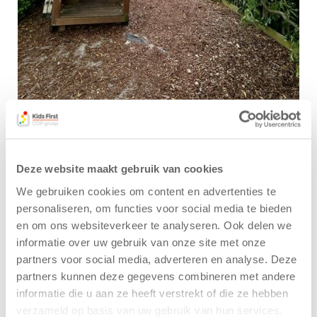
Deze website maakt gebruik van cookies
We gebruiken cookies om content en advertenties te
Liefdevolle aandacht en
personaliseren, om functies voor social media te bieden
geborgenheid
en om ons websiteverkeer te analyseren. Ook delen we
Wij bieden op ons kinderdagverblijf liefdevolle
informatie over uw gebruik van onze site met onze
aandacht en geborgenheid, we geven kinderen de
partners voor social media, adverteren en analyse. Deze
ruimte om zich te ontwikkelen, maar stimuleren
partners kunnen deze gegevens combineren met andere
vooral om te spelen en kind te zijn. Wij organiseren
informatie die u aan ze heeft verstrekt of die ze hebben
verzameld op basis van uw gebruik van hun services.
dagelijks leuke en afwisselende activiteiten, denk aan