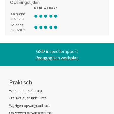
Openingstijden
Ma
Di
Wo
Do
Vr
Ochtend
6:30-12:30
Middag
12:30-18:30
GGD inspectierapport
Pedagogisch werkplan
Praktisch
Werken bij Kids First
Nieuws over Kids First
Wijzigen opvangcontract
Opzeggen opvangcontract