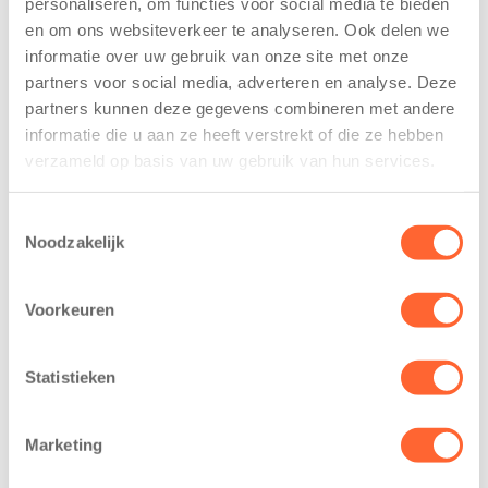
personaliseren, om functies voor social media te bieden
voor nieuw
van de Mini 4
en om ons websiteverkeer te analyseren. Ook delen we
kindcentrum in
Mijl tijdens de
informatie over uw gebruik van onze site met onze
wijk Wiarda in
Menzis 4 Mijl
partners voor social media, adverteren en analyse. Deze
Leeuwarden
van Groningen
partners kunnen deze gegevens combineren met andere
11 juni 2026
13 mei 2026
informatie die u aan ze heeft verstrekt of die ze hebben
Leeuwarden –
De jongste
verzameld op basis van uw gebruik van hun services.
Kids First
deelnemers van
Kinderopvang
het grootste
Toestemmingsselectie
heeft een
loopfeest van
Noodzakelijk
belangrijke stap
Noord-Nederland
gezet voor de
staan dit jaar
Voorkeuren
realisatie van een
extra in de
nieuw
spotlight. Kids
kindcentrum in
First
Statistieken
de wijk Wiarda in
Kinderopvang is
Leeuwarden Zuid.
namelijk de
Marketing
Na…
nieuwe
naamsponsor