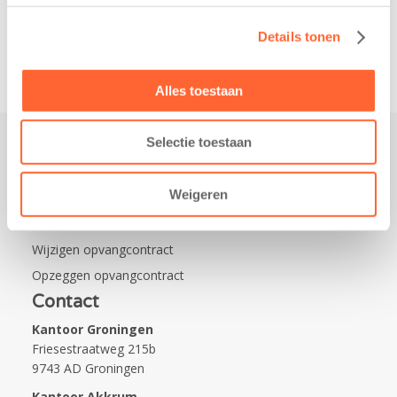
van…
Details tonen
Alles toestaan
Selectie toestaan
Praktisch
Weigeren
Werken bij Kids First
Nieuws over Kids First
Wijzigen opvangcontract
Opzeggen opvangcontract
Contact
Kantoor Groningen
Friesestraatweg 215b
9743 AD Groningen
Kantoor Akkrum