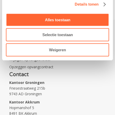
Details tonen
Alles toestaan
Selectie toestaan
Praktisch
Werken bij Kids First
Weigeren
Nieuws over Kids First
Wijzigen opvangcontract
Opzeggen opvangcontract
Contact
Kantoor Groningen
Friesestraatweg 215b
9743 AD Groningen
Kantoor Akkrum
Hopmanshof 5
8491 BK Akkrum