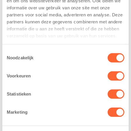
en om ons websiteverkeer te analyseren. Ook delen we
trainen alvast
voor nieuw
informatie over uw gebruik van onze site met onze
voor Kids First
kindcentrum in
partners voor social media, adverteren en analyse. Deze
Mini 4 Mijl
wijk Wiarda in
partners kunnen deze gegevens combineren met andere
Leeuwarden
7 augustus 2026
informatie die u aan ze heeft verstrekt of die ze hebben
11 juni 2026
verzameld op basis van uw gebruik van hun services.
Eelde, 6 augustus
Leeuwarden –
2026 – Kinderen
Kids First
van BSO De
Toestemmingsselectie
Kinderopvang
Noodzakelijk
Westerburcht in
heeft een
Eelde trainden
belangrijke stap
donderdag alvast
Voorkeuren
gezet voor de
voor de Kids First
realisatie van een
Mini 4 Mijl. Zij
nieuw
Statistieken
kregen een…
kindcentrum in
de wijk Wiarda in
Marketing
Leeuwarden Zuid.
Na…